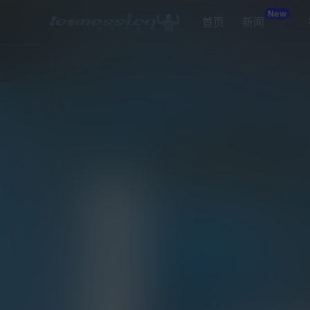
New
首页
新闻
梅西4K壁纸
进球专题
免费看球
比赛需求
网