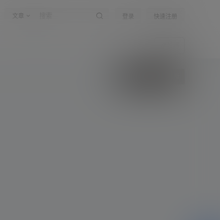
文章
登录
快速注册
投稿
巴塞罗那3-1尤文图斯