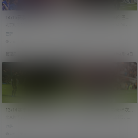
14/15赛季 西甲第32轮 巴塞
14/15赛季 西甲第18轮 巴塞
罗那（2-0）瓦伦西亚 梅西
罗那（3-1）马德里竞技 梅
北京时间2015年4月18日22:00，2
北京时间2015年1月12日04:00，2
400球
014/15赛季西班牙足球甲级联赛第3
西传射 领西甲最佳射手奖
014/15赛季西班牙足球甲级联赛第1
巴萨
巴萨
2轮一场焦点战在诺坎普球场展开争
8轮一场焦点战在诺坎普球场展开角
夺，巴塞罗那主场2比0力克瓦伦西
逐，巴塞罗那主场3比1力克马德里
2.1k
0
1.9k
0
亚，梅西助攻苏亚雷斯55秒进球，
竞技，内马尔先拔头筹，梅西和苏
布拉沃扑救点球，瓦伦西亚连失良
亚雷斯传射建功，曼祖基奇为马竞
管理员
24年4月14日
管理员
24年4月14日
机，帕科和梅西先后憾中门框，梅
扳回一城。巴萨主场4连胜后仅差少
西补时打入效力巴萨的第400球。
赛一场的皇马1分。 巴萨近8次联赛
巴萨联赛主场4连胜后继续领跑。 巴
对阵马竞取得6胜2平，近8个联赛主
萨上赛季就曾在主场负于瓦伦西
场对阵马竞同样取得6胜2平。双方
亚，这是巴萨在双方近15次联赛交
联赛历史交锋154场，巴萨67胜37
锋中的唯一败绩，其余14场取得10
平50负占据上风，其中主场4…
胜4…
13/14赛季 欧冠小组赛第2轮
09/10赛季 西班牙超级杯次
凯尔特人（0-1）巴塞罗那
回合 巴塞罗那（3-0）毕尔
北京时间2013年10月2日凌晨2点4
北京时间2009年8月24日凌晨，西
梅西缺阵
5分，13/14赛季欧冠联赛小组赛H
巴鄂竞技 梅西2球
班牙超级杯次回合比赛中，巴萨坐
巴萨
巴萨
组第2轮迎来一场焦点赛事。在凯尔
镇诺坎普迎战毕尔巴鄂。伊布首次
特公园球场，西甲豪门巴塞罗那客
在正式比赛先发出战助攻一次，梅
402
0
1.3k
0
场1比0小胜苏超劲旅凯尔特人队。
西连入两球，博扬替补出场破门一