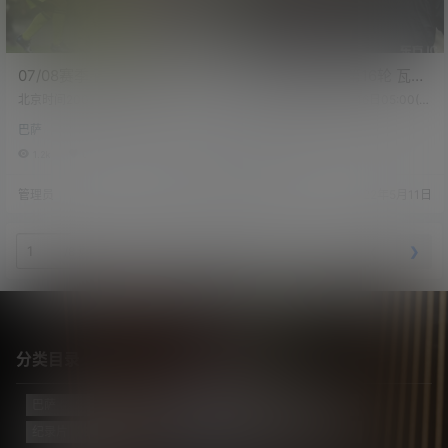
07/08赛季 西甲第25轮 巴塞
07/08赛季 西甲第16轮 瓦伦
罗那（5-1）莱万特 梅西1射
西亚（0-3）巴塞罗那 梅西
北京时间2008年2月25日02:00(西
北京时间2007年12月16日05:00(西
2传
班牙当地时间24日19:00)，2007/0
巴萨生涯首次助攻梅开二度
班牙当地时间15日22:00)，2007/0
巴萨
巴萨
8赛季西班牙足球甲级联赛第25轮一
8赛季西班牙足球甲级联赛第16轮一
场焦点战在诺坎普球场展开争夺，
场焦点战在梅斯塔纳球场展开争
1.2k
0
1.5k
0
巴塞罗那主场5比1大胜莱万特，埃
夺，巴塞罗那客场3比0完胜瓦伦西
托奥上演帽子戏法，哈维和梅西均
亚，埃托奥梅开二度，梅西两度助
管理员
22年5月11日
管理员
22年5月11日
传射建功。巴萨取得联赛主场4连
攻后受伤下场，古德约翰森下半场
胜。 巴萨在双方近6场联赛交锋中取
锦上添花。巴萨近5个联赛客场首度
得4胜2平，巴萨联赛历史上主场4战
取胜。 巴萨近2次做客梅斯塔纳均遭
莱万特取得全胜。亨利和德科被安
败绩。近2个赛季未能取胜对手。双
❮
❯
/
8 页
排轮休，马科斯因伤缺阵，赞布罗
方联赛历史交锋144场，巴萨68胜3
塔、希尔韦尼奥、哈维和埃托奥轮…
6平40负占据上风，其中…
分类目录
巴萨
(421)
巴黎
(74)
拔网线翻译组
(102)
新闻
(3139)
纪录片
(23)
视频
(774)
迈阿密国际
(115)
阿根廷
(138)