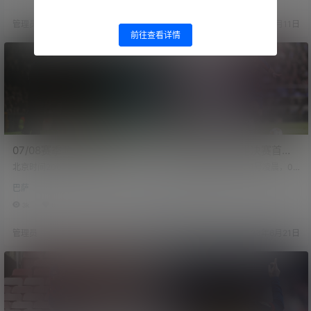
18分钟，梅西扳平比分；第82分
平；下半时梅西任意球反超比分，
钟，拉莫斯利用角球战术打进头
随后C罗进球扳平。 两队在官方统
管理员
23年12月11日
管理员
23年12月11日
球。 两队在官方统计的正式比赛中
计的正式比赛中交锋221场，巴萨87
前往查看详情
交锋224场，皇马89胜48平87负。
胜46平88负。赛前巴萨领先皇马8
周中国王杯半决赛次回合，皇马客
分。皮克因伤未进入比赛名单。 上
场3-1巴萨。巴萨恢复MVP锋线三叉
半时皇马开球。第1分钟，皇马右路
戟首发，比利亚搭档梅西，伊涅斯
起球，C罗禁区前头球顶出底线。第
塔回撤中场与蒂亚戈组成双核。皇
2分钟，拉莫斯中线推倒哈维。第…
马…
07/08赛季 欧冠半决赛次回
07/08赛季 欧冠半决赛首回
合 曼联（1-0）巴塞罗那
合 巴塞罗那（0-0）曼联
北京时间2008年4月30号凌晨，0
北京时间2008年4月24号凌晨，0
7/08赛季欧冠半决赛次回合开战，
7/08赛季欧冠联赛半决赛首回合继
巴萨
巴萨
曼联主场迎战巴塞罗那。上半时曼
续上演，巴塞罗那主场迎战曼联。
联以1比0暂时领先，斯科尔斯攻入
上半时双方踢成0比0，C罗刚开场
3k
0
2.1k
0
一记世界波远射。 首回合双方踢成0
就罚丢一记点球。 两队历史上共有7
比0，两队历史上共有8次交锋，双
次交锋，双方2胜3平2负平分秋色，
管理员
23年6月21日
管理员
23年6月21日
方2胜4平2负平分秋色。曼联方面鲁
巴萨主场2胜1平保持不败。巴萨小
尼、维迪奇因伤缺席，巴萨首发阵
罗、普约尔、埃德米尔森和霍尔克
容与首回合基本一致，只是由解禁
拉因伤停缺席，德科、马奎斯轮换
复出的普约尔取代停赛的马奎斯出
跻身首发。曼联后卫维迪奇因胃痛
任中卫，小罗、霍尔克拉继续因伤
缺席，哈格里夫斯改打右后卫，布
缺席。 开场第1分钟斯科尔斯左侧禁
朗与费迪南德搭档中卫，斯科尔斯
区线上绊倒梅西…
第100次代表曼联…