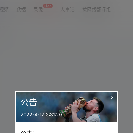
Hot
视频
数据
录像
大事记
拔网线翻译组
址导航
×
公告
2022-4-17 3:31:20