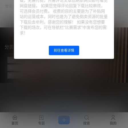
载，无需付费，只需评论文章后刷新网页即可看见
利还差1球。下半场，穆赫塔尔头球
网盘链接。 如果您觉得评论回复下载比较麻烦，
管理员
25年7月13日
扳平比分；不过随后纳什维尔门将
可选择会员付费。 收费的目的主要是为了补贴网
传球失误，梅西笑纳大礼，破门完
成梅开二度！连续5轮比赛双响，近
站的运营成本，同时也是为了避免倒卖资源的批量
6轮11球4助！最终，迈阿密国际2-1
下载后去牟利，感谢您的理解！ 如果没有您想要
击败纳什维尔，取得美职联5连胜！
下载的场次，可在导航栏“比赛需求”中发布您的需
梅西16球登顶美职联射手榜！ 第17
求！
分钟，梅…
分类目录
前往查看详情
巴萨
(421)
巴黎
(74)
拔网线翻译组
(102)
新闻
(3124)
纪录片
(23)
视频
(773)
迈阿密国际
(114)
阿根廷
(138)
集锦
(34)
Copyright © 2026
梅西中文网
沪ICP备2024050011号-5
查询 56 次，耗时 0.0567 秒
首页
专题
搜索
我的