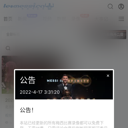
New
Hot
首页
新闻
视频
数据
录像
大事记
拔网线
全部标签
梅西连续5轮梅开二度
×
公告
2022-4-17 3:31:20
2025赛季 美职联第19轮 迈
阿密国际（2-1）纳什维尔
北京时间7月13日7:55，美职联第19
公告！
梅西梅开二度+任意球
轮，迈阿密国际在主场大通银行体
视频
育场迎战纳什维尔。上半场，梅西
禁区前被犯规，梅西主罚任意球破
本站已经更新的所有梅西比赛录像都可以免费下
1k
0
门！69粒任意球距离历史第二的贝