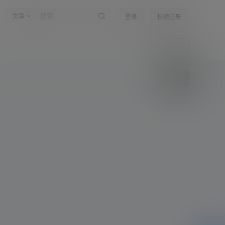
文章
登录
快速注册
投稿
河床