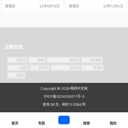
破门，这是他个人职业生涯最快进
失误扩大优势，澳大利亚利用恩佐-
管理员
23年6月16日
管理员
22年12月4日
球。第68分钟，佩泽拉头球破门。
费尔南德斯的乌龙球扳回一球。 梅
最终，阿根廷2-0击败澳大利亚。
西迎来生涯第1000场比赛，第4分
历史上，阿根廷与澳大利亚曾8次交
钟戈麦斯左路传中，皮球击中巴克
手，阿根廷6胜1平1负占据绝对优
斯右手，主裁无动于衷。15分钟杰
势。两队上一次交锋是在去年的卡
克逊-欧文踩踏阿库尼亚被黄牌警
塔尔世界杯1/8决赛上，当时阿根廷
告，2分钟后戈麦斯左侧禁区前大力
2-1淘汰了澳大利…
兜射高出…
分类目录
巴萨
(421)
巴黎
(74)
拔网线翻译组
(102)
新闻
(3139)
纪录片
(23)
视频
(774)
迈阿密国际
(115)
阿根廷
(138)
集锦
(34)
Copyright © 2026
梅西中文网
沪ICP备2024050011号-5
查询 58 次，耗时 0.0584 秒
首页
专题
搜索
我的