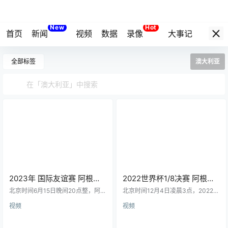
New
Hot
首页
新闻
视频
数据
录像
大事记
拔网线
全部标签
澳大利亚
2023年 国际友谊赛 阿根廷
2022世界杯1/8决赛 阿根廷
（2-0）澳大利亚 梅西破门
（2-1）澳大利亚 梅西千场
北京时间6月15日晚间20点整，阿根
北京时间12月4日凌晨3点，2022年
廷中国行对阵澳大利亚的友谊赛在
里程碑破门
卡塔尔世界杯迎来第二场1/8决赛。
视频
视频
北京工人体育馆打响。这是阿根廷
在赖扬球场，阿根廷2-1小胜澳大利
重返世界第一之后的首秀。梅西首
亚，将在1/4决赛中对阵荷兰。梅西
2.1k
2
4.2k
0
发并踢满全场。开场仅80秒，梅西
首开纪录，阿尔瓦雷斯利用瑞恩的