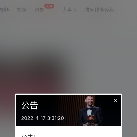
Hot
视频
数据
录像
大事记
拔网线翻译组
址导航
×
公告
2022-4-17 3:31:20
赛季 季后赛东区决赛 迈阿密国际
）纽约城 梅西1助攻
1月30日上午7:00，美职联季后赛东
迈阿密国际在主场大通银行体育场对阵
588
0
。上半场，阿连德头顶脚踢梅开二度，