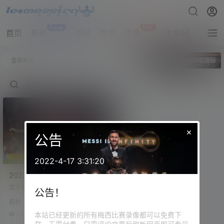
New
Hot
首页
新闻
视频
数据
录像
大事记
拔网线
全部标签
辛辛那提7-8迈阿密国际
×
公告
2022-4-17 3:31:20
2023赛季 美公开杯半决赛
辛辛那提（7-8）迈阿密国际
北京时间8月24日早上，美国公开杯
公告！
梅西2助攻
半决赛，迈阿密国际客场挑战辛辛
视频
那提FC，梅西2次助攻坎帕纳破门，
两队120分钟打成3-3，点球大战
本站已经更新的所有梅西比赛录像都可以免费下
1.2k
0
中，迈阿密国际5-4，总比分8-7淘