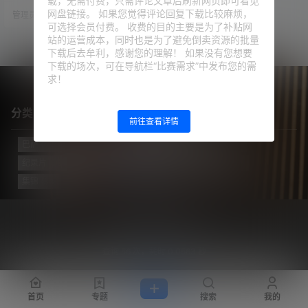
载，无需付费，只需评论文章后刷新网页即可看见
汰对手，晋级公开杯决赛！ 公开杯
网盘链接。 如果您觉得评论回复下载比较麻烦，
管理员
23年8月24日
之于美国足球，等同于国王杯之于
可选择会员付费。 收费的目的主要是为了补贴网
西班牙，足总杯之于英格兰。这项
赛事已经举办108届，是美国足球最
站的运营成本，同时也是为了避免倒卖资源的批量
古老的杯赛。与辛辛那提FC的半决
下载后去牟利，感谢您的理解！ 如果没有您想要
赛，梅西、布斯克茨、阿尔巴3大巨
下载的场次，可在导航栏“比赛需求”中发布您的需
星继续联袂首发。 这场半决赛的节
求！
奏并不快，…
分类目录
前往查看详情
巴萨
(421)
巴黎
(74)
拔网线翻译组
(102)
新闻
(3139)
纪录片
(23)
视频
(774)
迈阿密国际
(115)
阿根廷
(138)
集锦
(34)
Copyright © 2026
梅西中文网
沪ICP备2024050011号-5
查询 56 次，耗时 0.0563 秒
首页
专题
搜索
我的