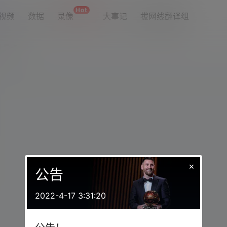
Hot
视频
数据
录像
大事记
拔网线翻译组
址导航
×
公告
2022-4-17 3:31:20