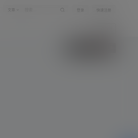
文章
登录
快速注册
投稿
迈阿密国际1-3温哥华白浪