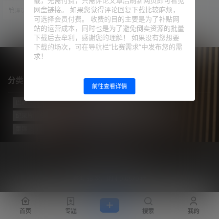
载，无需付费，只需评论文章后刷新网页即可看见
尔温开始推我，他用一副疯了的表
网盘链接。 如果您觉得评论回复下载比较麻烦，
管理员
23年3月4日
情看着我。我不是一个经常打架的
可选择会员付费。 收费的目的主要是为了补贴网
人，如果我必须为我的队友跳下
去，我就会这么做。但我被他脸上
站的运营成本，同时也是为了避免倒卖资源的批量
的表情逗乐了，他看我的方式有点
下载后去牟利，感谢您的理解！ 如果没有您想要
好笑，我笑了起来。那场比赛很糟
下载的场次，可在导航栏“比赛需求”中发布您的需
糕，里面很糟糕。一切都是因为他
求！
们在赛前谈论的事情，说得…
分类目录
前往查看详情
巴萨
(421)
巴黎
(74)
拔网线翻译组
(102)
新闻
(3124)
纪录片
(23)
视频
(773)
迈阿密国际
(114)
阿根廷
(138)
集锦
(34)
Copyright © 2026
梅西中文网
沪ICP备2024050011号-5
查询 56 次，耗时 0.0579 秒
首页
专题
搜索
我的