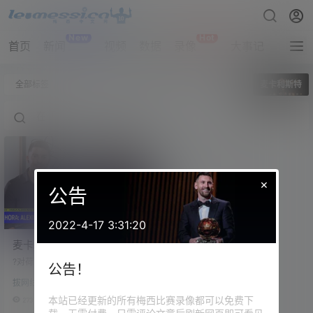
New
Hot
首页
新闻
视频
数据
录像
大事记
拔网线
全部标签
麦卡利斯特
×
公告
2022-4-17 3:31:20
麦卡利斯特接受TyC Sports
专访完整版（2023.03.01）
?️对荷兰比赛的微笑："当我走到人群
公告！
中，他们开始推我。他们中的一个
拔网线翻译组
人抓住我的脖子，把我拉回来。我
夸张了一点，看看VAR是否会做什
本站已经更新的所有梅西比赛录像都可以免费下
273
0
么。我站起来，看到阿贾克斯的贝