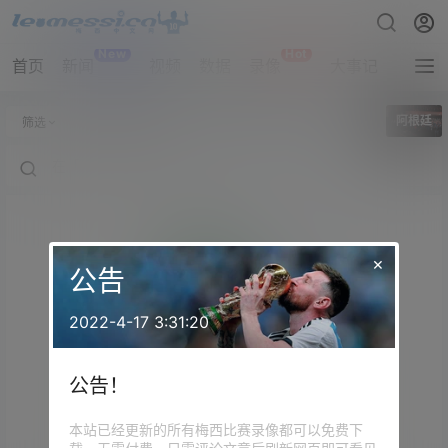
New
Hot
首页
新闻
视频
数据
录像
大事记
拔网线
全部标签
阿根廷
筛选
×
公告
2022-4-17 3:31:20
公告！
本站已经更新的所有梅西比赛录像都可以免费下