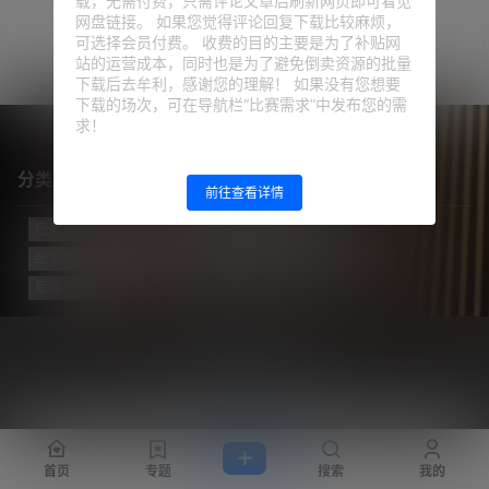
载，无需付费，只需评论文章后刷新网页即可看见
暂无相关结果
网盘链接。 如果您觉得评论回复下载比较麻烦，
可选择会员付费。 收费的目的主要是为了补贴网
站的运营成本，同时也是为了避免倒卖资源的批量
下载后去牟利，感谢您的理解！ 如果没有您想要
下载的场次，可在导航栏“比赛需求”中发布您的需
求！
分类目录
前往查看详情
巴萨
(421)
巴黎
(74)
拔网线翻译组
(102)
新闻
(3139)
纪录片
(23)
视频
(774)
迈阿密国际
(115)
阿根廷
(138)
集锦
(34)
Copyright © 2026
梅西中文网
沪ICP备2024050011号-5
查询 70 次，耗时 0.0592 秒
首页
专题
搜索
我的