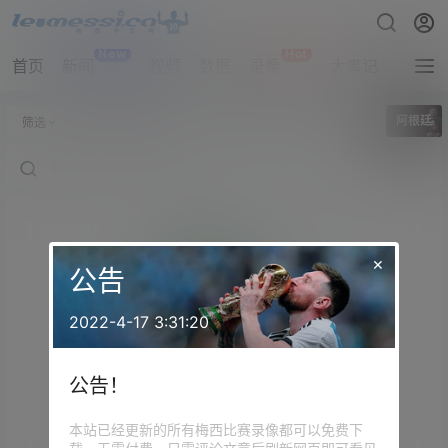
New
Hot
首页
新闻
视频
数据
录像
大事记
拔网线
全部标签
阿根廷
筛选
×
公告
2022-4-17 3:31:20
公告！
本站已经更新的所有梅西比赛录像都可以免费下