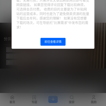
载，无需付费，只需评论文章后刷新网页即可看见
暂无相关结果
网盘链接。 如果您觉得评论回复下载比较麻烦，
可选择会员付费。 收费的目的主要是为了补贴网
站的运营成本，同时也是为了避免倒卖资源的批量
下载后去牟利，感谢您的理解！ 如果没有您想要
下载的场次，可在导航栏“比赛需求”中发布您的需
求！
分类目录
前往查看详情
巴萨
(421)
巴黎
(74)
拔网线翻译组
(102)
新闻
(3124)
纪录片
(23)
视频
(773)
迈阿密国际
(114)
阿根廷
(138)
集锦
(34)
Copyright © 2026
梅西中文网
沪ICP备2024050011号-5
查询 70 次，耗时 0.0607 秒
首页
专题
搜索
我的