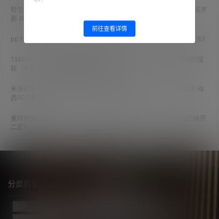
珍宝珠拥护者
发表在《
16/17赛季 西甲第15轮 奥萨苏纳（0-3）巴塞罗
那 梅西梅开二度
》
前往查看详情
pp
发表在《
2014世界杯 小组赛第1轮 阿根廷 （2-1） 波黑 比赛录像
》
13880904190
发表在《
2026赛季 北美联赛杯 小组赛第1轮 迈阿密国
际（4-2）圣路易斯竞技 梅西2射1传
》
米多粒
发表在《
14/15赛季 西甲第32轮 巴塞罗那（2-0）瓦伦西亚 梅
西400球
》
星际娇宠幼崽
发表在《
2022世界杯决赛 阿根廷（7-5）法国 梅西梅开
二度
》
分类目录
巴萨
(421)
巴黎
(74)
拔网线翻译组
(102)
新闻
(3139)