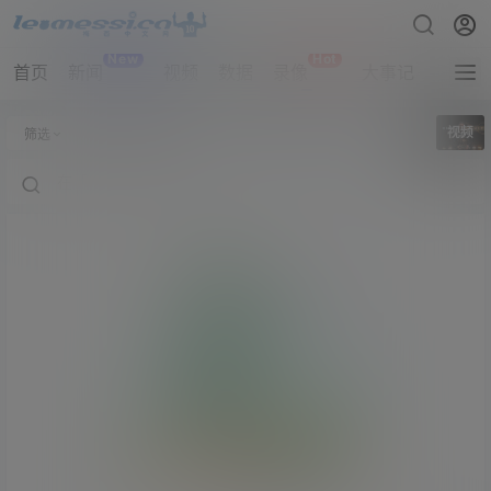
New
Hot
首页
新闻
视频
数据
录像
大事记
拔网线
全部标签
视频
筛选