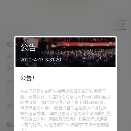
暂无相关结果
×
近期文章
公告
巴萨vs森林友谊赛开场前，双方为梅西父亲豪尔赫举行默哀仪式
2022-4-17 3:31:20
巴黎官方：在此艰难的时刻，向梅西、他的家人和亲友表示全力支持
公告！
龙赛罗悼念豪尔赫·梅西：不应有人如此年轻就离开这个世界
本站已经更新的所有梅西比赛录像都可以免费下
阿足协官方：本周末所有足球赛事赛前，为梅西父亲默哀一分钟
载，无需付费，只需评论文章后刷新网页即可看见
网盘链接。 如果您觉得评论回复下载比较麻烦，
巴萨官方哀悼梅西父亲：代表所有巴萨球迷向梅西一家表示慰问
可选择会员付费。 收费的目的主要是为了补贴网
站的运营成本，同时也是为了避免倒卖资源的批量
下载后去牟利，感谢您的理解！ 如果没有您想要
近期评论
下载的场次，可在导航栏“比赛需求”中发布您的需
求！