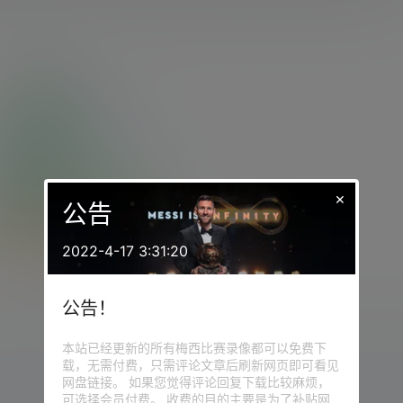
×
公告
2022-4-17 3:31:20
暂无相关结果
公告！
本站已经更新的所有梅西比赛录像都可以免费下
载，无需付费，只需评论文章后刷新网页即可看见
网盘链接。 如果您觉得评论回复下载比较麻烦，
可选择会员付费。 收费的目的主要是为了补贴网