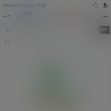
New
Hot
首页
新闻
视频
数据
录像
大事记
拔网线
全部标签
视频
筛选