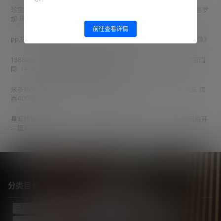
珍宝珠拥护者
发表在《
16/17赛季 西甲第15轮 奥萨苏纳（0-3）巴塞罗
那 梅西梅开二度
》
前往查看详情
pp
发表在《
2014世界杯 小组赛第1轮 阿根廷 （2-1） 波黑 比赛录像
》
13880904190
发表在《
2026赛季 北美联赛杯 小组赛第1轮 迈阿密国
际（4-2）圣路易斯竞技 梅西2射1传
》
米多粒
发表在《
14/15赛季 西甲第32轮 巴塞罗那（2-0）瓦伦西亚 梅
西400球
》
星际娇宠幼崽
发表在《
2022世界杯决赛 阿根廷（7-5）法国 梅西梅开
二度
》
分类目录
巴萨
(421)
巴黎
(74)
拔网线翻译组
(102)
新闻
(3139)