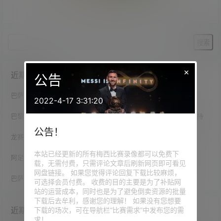
暂无相关结果
×
近期文章
公告
巴萨vs森林友谊赛开场前，双方为梅西父亲豪尔赫举行默哀仪式
2022-4-17 3:31:20
巴黎官方：在此艰难的时刻，向梅西、他的家人和亲友表示全力支持
公告！
龙赛罗悼念豪尔赫·梅西：不应有人如此年轻就离开这个世界
本站已经更新的所有梅西比赛录像都可以免费下
阿足协官方：本周末所有足球赛事赛前，为梅西父亲默哀一分钟
载，无需付费，只需评论文章后刷新网页即可看见
网盘链接。 如果您觉得评论回复下载比较麻烦，
巴萨官方哀悼梅西父亲：代表所有巴萨球迷向梅西一家表示慰问
可选择会员付费。 收费的目的主要是为了补贴网
站的运营成本，同时也是为了避免倒卖资源的批量
下载后去牟利，感谢您的理解！ 如果没有您想要
近期评论
下载的场次，可在导航栏“比赛需求”中发布您的需
求！