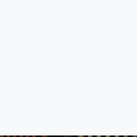
站的运营成本，同时也是为了避免倒卖资源的批量
下载后去牟利，感谢您的理解！ 如果没有您想要
下载的场次，可在导航栏“比赛需求”中发布您的需
求！
前往查看详情