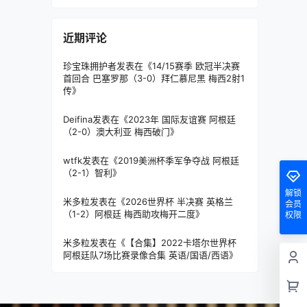
近期评论
珍宝珠拥护者
发表在《
14/15赛季 欧冠半决赛
首回合 巴塞罗那（3-0）拜仁慕尼黑 梅西2射1
传
》
Deifina
发表在《
2023年 国际友谊赛 阿根廷
（2-0）澳大利亚 梅西破门
》
wtfk
发表在《
2019美洲杯季军争夺战 阿根廷
（2-1）智利
》
解锁
米多粒
发表在《
2026世界杯 半决赛 英格兰
会员
（1-2）阿根廷 梅西助攻梅开二度
》
权限
米多粒
发表在《
【合集】2022卡塔尔世界杯
阿根廷队7场比赛录像合集 英语/国语/西语
》