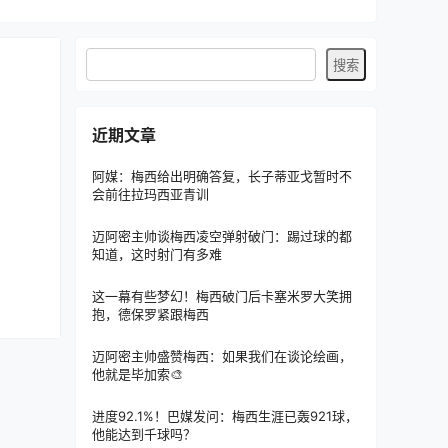
近期文章
阿媒：梅西给出明确答复，长子蒂亚戈暂时不
会前往拉玛西亚青训
迈阿密主帅谈梅西凌空弹射破门：踢过球的都
知道，这时射门有多难
这一幕有些梦幻！梅西破门后卡塞米罗大笑拥
抱，德保罗紧跟梅西
迈阿密主帅盛赞梅西：如果我们在谈论绘画，
他就是毕加索🎨
进度92.1%！巴媒发问：梅西生涯已轰921球，
他能达到千球吗？