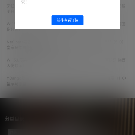
求！
烹饪汉堡
发表在《
14/15赛季 欧冠小组赛第6轮 巴塞罗那（3-1）巴黎
圣日耳曼 MSN首次同场破门
》
前往查看详情
W-15
发表在《
2026世界杯预选赛 第14轮 阿根廷（4-1）巴西 梅西因
伤缺席
》
Neflibata
发表在《
经典收藏 10/11赛季 西甲第13轮 巴塞罗那（5-0）
皇家马德里 梅西两助攻
》
W-15
发表在《
2026世界杯预选赛 第13轮 乌拉圭（0-1）阿根廷 梅西
因伤缺席
》
YDango
发表在《
21/22赛季 欧冠1/8决赛首回合 巴黎圣日耳曼（1-0）
皇家马德里
》
分类目录
巴萨
(421)
巴黎
(74)
拔网线翻译组
(102)
新闻
(3139)