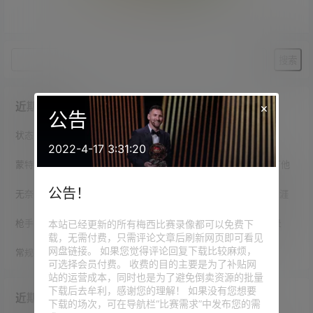
暂无相关结果
近期文章
×
公告
状态火热！39岁梅西今年29场25球12助，还有70次成功过人
2022-4-17 3:31:20
蒙特雷主帅：梅西踢了20年，全世界都研究他但没用，不会专门盯他
公告！
无奈离家最痛苦！五年前的今天：梅西泪别巴萨，结束21年红蓝生涯
枪手旧将：若出售罗德里曼城将无缘争冠 凯恩能打破梅西进球纪录
本站已经更新的所有梅西比赛录像都可以免费下
载，无需付费，只需评论文章后刷新网页即可看见
网盘链接。 如果您觉得评论回复下载比较麻烦，
常规操作？梅西训练扣球晃翻迈阿密队友，复刻世界杯助攻瞬间
可选择会员付费。 收费的目的主要是为了补贴网
站的运营成本，同时也是为了避免倒卖资源的批量
下载后去牟利，感谢您的理解！ 如果没有您想要
近期评论
下载的场次，可在导航栏“比赛需求”中发布您的需