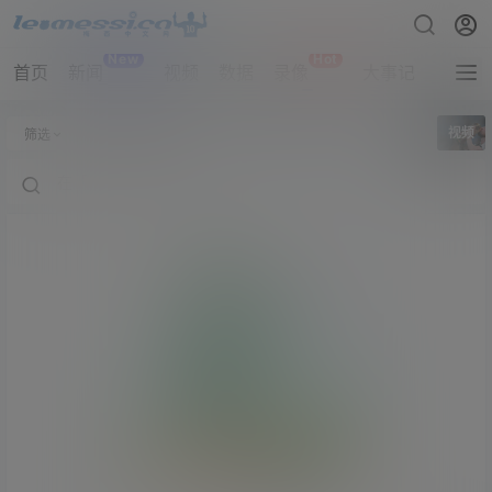
New
Hot
首页
新闻
视频
数据
录像
大事记
拔网线
全部标签
视频
筛选