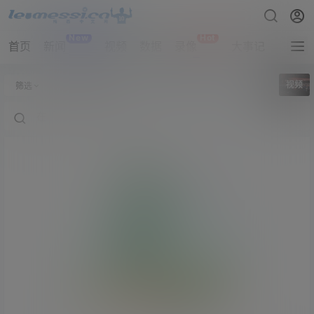
New
Hot
首页
新闻
视频
数据
录像
大事记
拔网线
全部标签
视频
筛选