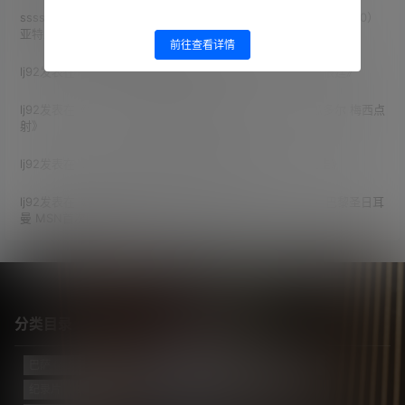
ssss
发表在《
2023赛季 北美联赛杯小组赛第2轮 迈阿密国际（4-0）
亚特兰大联 梅西2射1传
》
前往查看详情
lj92
发表在《
2022世预赛南美区第8轮 哥伦比亚（2-2）阿根廷
》
lj92
发表在《
2022世界杯预选赛 第1轮 阿根廷（1-0）厄瓜多尔 梅西点
射
》
lj92
发表在《
2021美洲杯小组赛第3轮 阿根廷（1-0）巴拉圭
》
lj92
发表在《
14/15赛季 欧冠小组赛第6轮 巴塞罗那（3-1）巴黎圣日耳
曼 MSN首次同场破门
》
分类目录
巴萨
(421)
巴黎
(74)
拔网线翻译组
(102)
新闻
(3124)
纪录片
(23)
视频
(773)
迈阿密国际
(114)
阿根廷
(138)