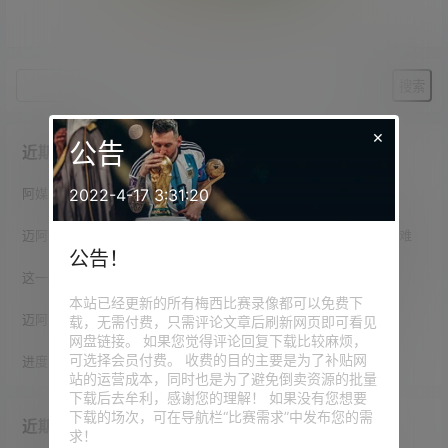
暂无相关结果
×
公告
近期文章
2022-4-17 3:31:20
阿媒：梅西给出明确答复，长子蒂亚戈暂时不会前往拉玛西亚青训
迈阿密主帅谈梅西凌空弹射破门：踢过球的都知道，这时射门有多难
公告！
这一幕有些梦幻！梅西破门后卡塞米罗大笑拥抱，德保罗紧跟梅西
本站已经更新的所有梅西比赛录像都可以免费下
迈阿密主帅盛赞梅西：如果我们在谈论绘画，他就是毕加索🎨
载，无需付费，只需评论文章后刷新网页即可看见
网盘链接。 如果您觉得评论回复下载比较麻烦，
可选择会员付费。 收费的目的主要是为了补贴网
进度92.1%！巴媒发问：梅西生涯已轰921球，他能达到千球吗？
站的运营成本，同时也是为了避免倒卖资源的批量
下载后去牟利，感谢您的理解！ 如果没有您想要
下载的场次，可在导航栏“比赛需求”中发布您的需
近期评论
求！