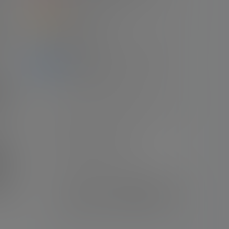
2
2022世界杯决赛 阿根廷（7-5）法国 梅
警
西梅开二度
-马
22年12月19日
3
本站收藏的梅西职业生涯比赛录像清单
（2022.04.18）
劲
21年11月11日
顶转
伯特
4
Apple TV出品 梅西世界杯纪录片 （全四
集）
24年2月21日
伯
5
梅西自传电影《球神梅西》
斯再
22年1月3日
角。
吕
3赢
6
【经典回顾】16/17赛季 西甲第33轮 皇家
马德里（2-3）巴塞罗那 梅西梅开二度
+绝杀 伯纳乌晾球衣
22年4月23日