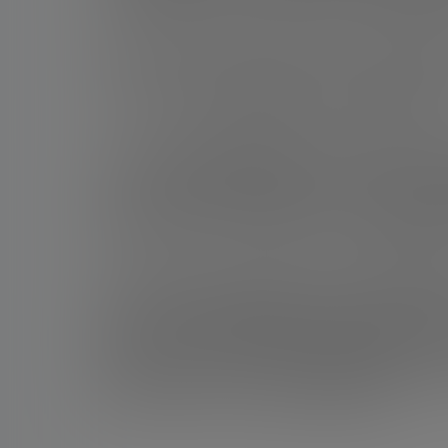
间结束后两队又冲突，奥塔门迪和贝尔温均被黄
加时赛上半场中，双方零射门。加时赛下半场开场
告，他将因为累计黄牌而缺席下场，1分钟后梅西
丁内斯，112分钟佩泽利亚铲倒贾克波被黄牌警告
114分钟恩佐-费尔南德斯禁区右侧突破横传，劳
射，皮球折射后稍稍高出横梁。116分钟迪马利亚
身劲射，诺伯特反应神速将球扑出，1分钟后梅
将球托出横梁。121分钟恩佐-费尔南德斯禁区
在点球大战中，荷兰率先罚球。第一轮范戴克推
特，将球从中路推入网窝中。首轮过后，阿根廷1
次将球扑出。帕雷德斯将球轰入左侧网窝中，阿根
阿根廷3-1领先。第四轮韦霍斯特劲射球门左侧得
克-德容将球推入球门左下角，随后邓弗里斯干扰
得点球大战，并以6-5的总比分晋级四强。