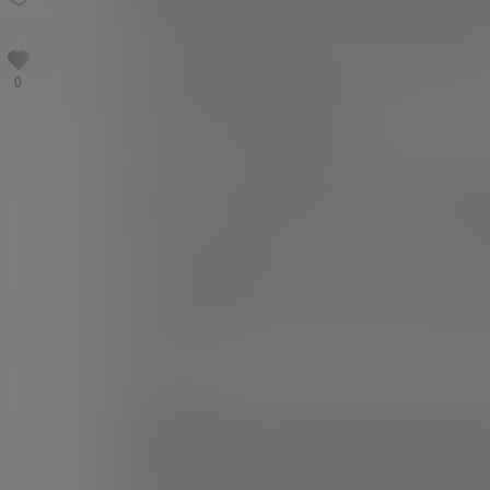
钟梅西中路直传，莫利纳小禁区前外脚背弹射破门
40分钟阿尔瓦雷斯左路横传，梅西禁区中路背身
0
阿库尼亚下轮将被停赛，廷伯推倒阿库尼亚被黄牌
特替补席上抗议判罚被黄牌警告。
下半场开场，荷兰用贝尔豪斯和库普梅纳斯换下贝
横梁。荷兰用吕克-德容换下布林德，阿根廷用帕
梅西将球推入球门右侧网窝中。2-0，阿根廷扩
76分钟德佩和利桑德罗-马丁内斯发生争执，两
亚、克里斯蒂安-罗梅罗和阿尔瓦雷斯，荷兰用韦
门。1-2，荷兰扳回一球！85分钟吕克-德容头
梅西染黄。
89分钟帕雷德斯铲倒阿克后将球大力踢向荷兰替
均被黄牌警告。93分钟贝尔豪斯禁区弧顶左脚大
告，库普梅纳斯禁区弧顶任意球直传，韦霍斯特小