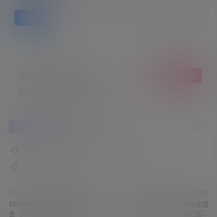
百度网盘
点点赞赏，手留余香
给TA打赏
还没有人赞赏，快来当第一个赞赏的人吧！
0
0
海报分享
收藏
举报
巴萨
巴萨4-1西班牙人
梅西进球
西班牙人
西甲
巴萨
视频
巴萨
视频
16/17赛季 西甲第13轮 皇家社
14/15赛季 国王杯半决赛首回
会（1-1）巴塞罗那 梅西进球
合 巴塞罗那（3-1）比利亚雷