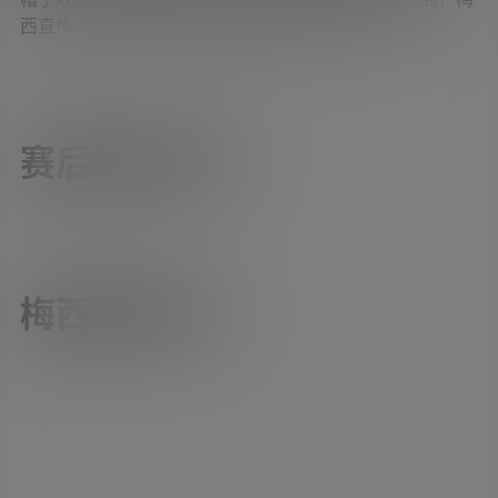
西直传，苏亚雷斯小禁区前单刀挑射入网，4-2。
赛后球员评分：
梅西进球GIF：