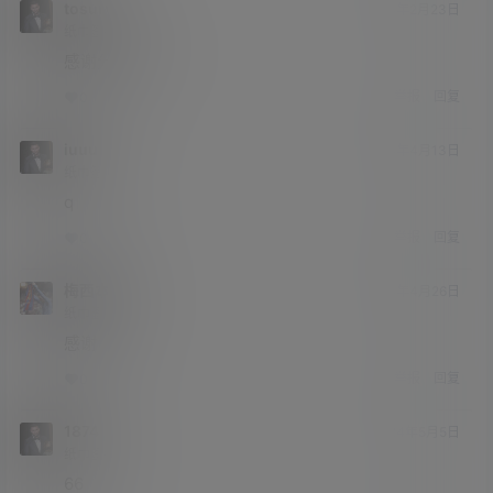
tosurvive
24年2月23日
纸巾签约
Lv1
感谢分享！！！！！
举报
回复
0
0
iuuu
24年4月13日
纸巾签约
Lv1
q
举报
回复
0
0
梅西本西
24年4月26日
纸巾签约
Lv1
感谢
举报
回复
0
0
1874
24年5月5日
纸巾签约
Lv1
66