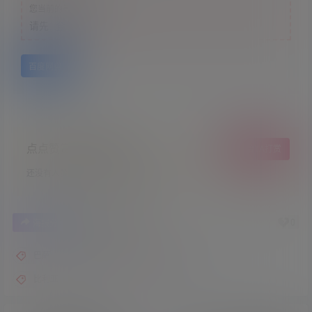
您当前的等级为
游客
请先
登录
百度网盘
点点赞赏，手留余香
给TA打赏
还没有人赞赏，快来当第一个赞赏的人吧！
0
0
海报分享
收藏
举报
巴萨
梅西任意球
比利亚雷亚尔
比利亚雷亚尔4-4巴萨
西甲