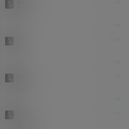
循环热恋
23年6月12日
纸巾签约
Lv1
1
举报
回复
0
0
10s
23年8月25日
纸巾签约
Lv1
1
举报
回复
0
0
dog010
23年9月8日
纸巾签约
Lv1
666
举报
回复
0
0
kuM
23年9月9日
三十小将
Lv2
666666666