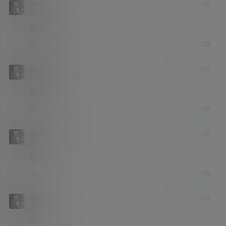
Songood
25年2月24日
纸巾签约
Lv1
任意球大师
举报
回复
0
0
LEO-MESSI
25年3月26日
纸巾签约
Lv1
感谢分享。
举报
回复
0
0
hongcheol
25年6月4日
纸巾签约
Lv1
感谢
举报
回复
0
0
球迷
25年6月15日
三十小将
Lv2
感谢