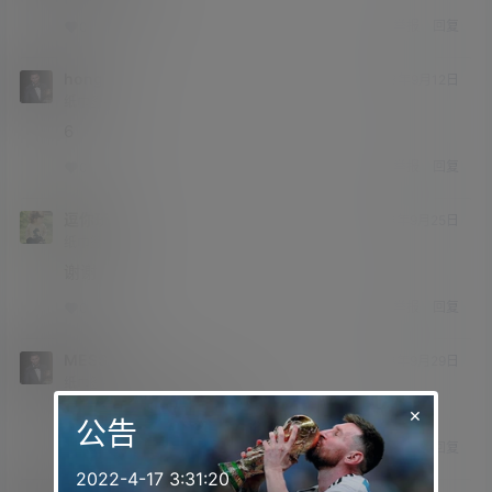
举报
回复
0
0
hong
23年9月12日
纸巾签约
Lv1
6
举报
回复
0
0
逗你玩
23年9月25日
纸巾签约
Lv1
谢谢
举报
回复
0
0
MESSI.10
23年9月29日
纸巾签约
Lv1
梅西，他将神话变成现实。
×
公告
举报
回复
0
0
2022-4-17 3:31:20