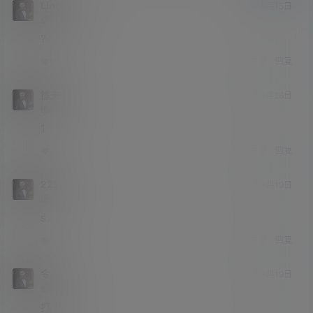
Lingzzzl
22年10月15日
纸巾签约
Lv1
?
举报
回复
0
0
樵夫
23年2月26日
纸巾签约
Lv1
1
举报
回复
0
0
222
23年3月19日
纸巾签约
Lv1
s
举报
回复
0
0
令
23年3月19日
纸巾签约
Lv1
打卡