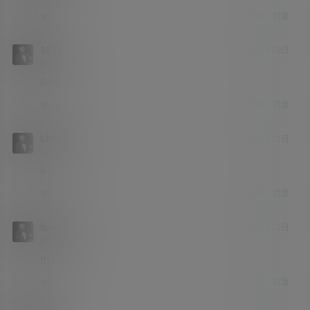
举报
回复
0
0
1874
25年6月29日
纸巾签约
Lv1
666
举报
回复
0
0
LM10LM
25年8月10日
三十小将
Lv2
6
举报
回复
0
0
bankman
25年10月29日
纸巾签约
Lv1
ths
举报
回复
0
0