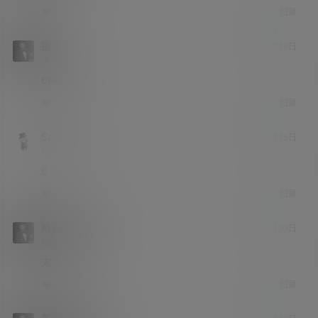
举报
回复
0
0
钢子
24年6月16日
三十小将
Lv2
66666
举报
回复
0
0
Sonny
24年6月25日
纸巾签约
Lv1
6
举报
回复
0
0
哈白梅大赛三连
24年7月20日
纸巾签约
Lv1
太强了
举报
回复
0
0