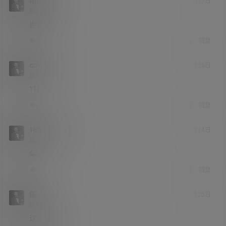
断桥残雪
1月7日
纸巾签约
Lv1
谢谢
举报
回复
0
0
courage
1月28日
纸巾签约
Lv1
111
举报
回复
0
0
18537013181
2月14日
纸巾签约
Lv1
😁
举报
回复
0
0
優
3月20日
纸巾签约
Lv1
球王梅西