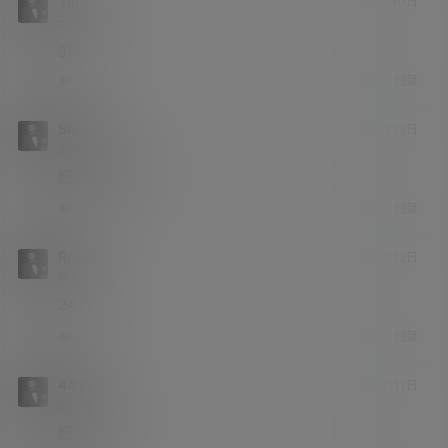
Timmy
25年7月30日
三十小将
Lv2
goat
举报
回复
0
0
Songxme
25年8月13日
纸巾签约
Lv1
感谢分享，牛逼！
举报
回复
0
0
Rondo
25年11月2日
纸巾签约
Lv1
2424
举报
回复
0
0
444888
25年11月11日
纸巾签约
Lv1
感谢分享