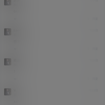
厉害
7月17日
纸巾签约
Lv1
666
举报
回复
0
0
LeoMX
7月21日
纸巾签约
Lv1
感谢
举报
回复
0
0
修远
7月21日
纸巾签约
Lv1
1
举报
回复
0
0
V
7月23日
纸巾签约
Lv1
xxfx