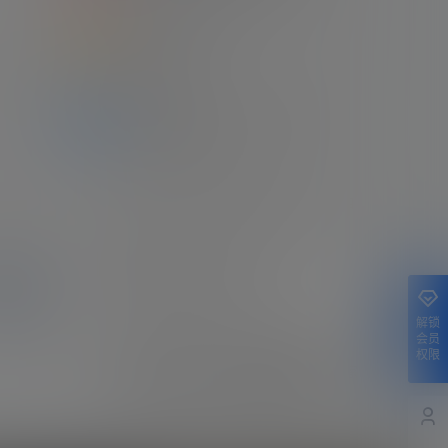
2
2022世界杯决赛 阿根廷（7-5）法国 梅
西梅开二度
认修改
22年12月19日
3
本站收藏的梅西职业生涯比赛录像清单
（2022.04.18）
21年11月11日
4
Apple TV出品 梅西世界杯纪录片 （全四
集）
24年2月21日
5
梅西自传电影《球神梅西》
提交
22年1月3日
解锁
会员
权限
6
【经典回顾】16/17赛季 西甲第33轮 皇家
马德里（2-3）巴塞罗那 梅西梅开二度
+绝杀 伯纳乌晾球衣
22年4月23日