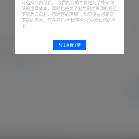
可选择会员付费。 收费的目的主要是为了补贴网
站的运营成本，同时也是为了避免倒卖资源的批量
下载后去牟利，感谢您的理解！ 如果没有您想要
下载的场次，可在导航栏“比赛需求”中发布您的需
确
求！
前往查看详情
登录或注册以后才能发表评论
登录
暂无讨论，说说你的看法吧