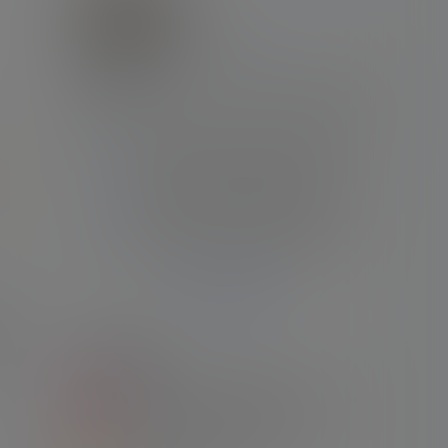
阿根廷
绝世无双
Lv7
钻石会员
文章
评论
关注
粉丝
3596
0
0
89
[文章]
这一幕有些梦幻！梅西破门后卡塞米罗大
笑拥抱，德保罗紧跟梅西
[文章]
迈阿密主帅盛赞梅西：如果我们在谈论绘
人
画，他就是毕加索🎨
[文章]
进度92.1%！巴媒发问：梅西生涯已轰921
球，他能达到千球吗？
[文章]
桑坦德竞技新援：我的偶像一直是梅西，
新赛季的目标是打进10球
Ta的全部动态
文章聚合
1
【合集】2022卡塔尔世界杯 阿根廷队7场
比赛录像合集 英语/国语/西语
23年1月2日
示标题