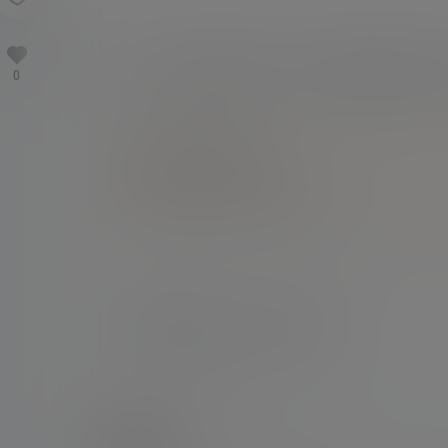
04月19日讯 美职联第8轮，迈阿密国际客战科罗
0
点点赞赏，手留余香
还没有人赞赏，快来当第一个赞赏的人吧！
新闻
梅西点射破门，迈阿密1-0领先
2026-4-19 5:08:48
0 条回复
文章作者
管理员
A
M