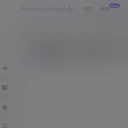
New
首页
新闻
梅西4K壁纸
进球专题
免费看球
比赛需求
网
还得看梅老板！梅西梅开二度，
0
37
新闻
4月19日