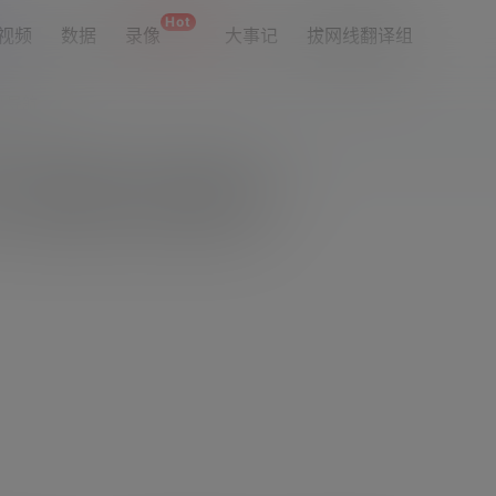
Hot
视频
数据
录像
大事记
拔网线翻译组
址导航
迈阿密3-2再次领先