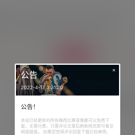
拉多急流。79分钟，梅西梅开二度，迈阿密3-2再次领先。
给TA打赏
共0
×
公告
2022-4-17 3:31:20
新闻
梅开二度！梅西当选迈阿密vs科罗拉多急流全场最佳
球员
公告！
2026-4-19 6:53:36
本站已经更新的所有梅西比赛录像都可以免费下
载，无需付费，只需评论文章后刷新网页即可看见
网盘链接。 如果您觉得评论回复下载比较麻烦，
提