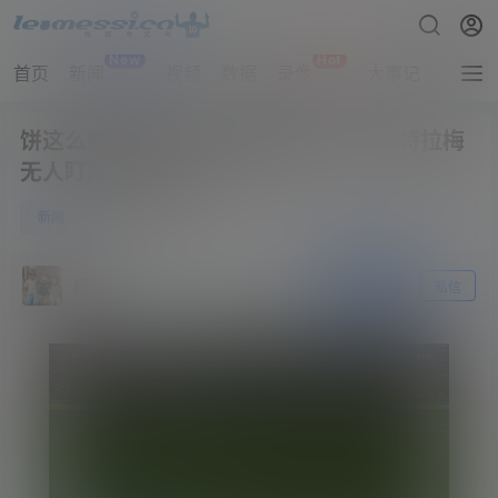
New
Hot
首页
新闻
视频
数据
录像
大事记
拔网线
饼这么喂也不吃！梅西奔袭传球，贝尔特拉梅
无人盯防打门偏出
0
新闻
4月23日
阿根廷
关注
私信