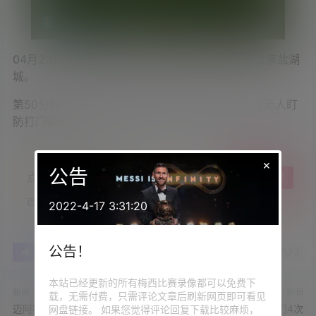
04月23日讯
美职联第9轮，迈阿密国际客场对阵皇家盐湖
城。
第50分钟，梅西奔袭到前场传给贝尔特拉梅，后者无人盯
防打门偏出。
×
公告
点点赞赏，手留余香
给TA打赏
还没有人赞赏，快来当第一个赞赏的人吧！
2022-4-17 3:31:20
公告！
0
0
海报分享
收藏
举报
本站已经更新的所有梅西比赛录像都可以免费下
新闻
新闻
载，无需付费，只需评论文章后刷新网页即可看见
迈阿密客战皇家盐湖城首发：
梅西本场数据：10次射门4次
网盘链接。 如果您觉得评论回复下载比较麻烦，