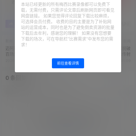
还没有人赞赏，快来当第一个赞赏的人吧！
本站已经更新的所有梅西比赛录像都可以免费下
载，无需付费，只需评论文章后刷新网页即可看见
网盘链接。 如果您觉得评论回复下载比较麻烦，
可选择会员付费。 收费的目的主要是为了补贴网
0
0
海报分享
收藏
举报
站的运营成本，同时也是为了避免倒卖资源的批量
下载后去牟利，感谢您的理解！ 如果没有您想要
下载的场次，可在导航栏“比赛需求”中发布您的需
新闻
新闻
求！
迈阿密vs奥兰多城首发：梅西
第906球！梅西巧妙摆脱破
百场里程碑，苏亚雷斯、德保
门，本场已传射
罗首发
2026-5-3 6:57:01
2026-5-3 8:01:09
前往查看详情
0 条回复
文章作者
管理员
A
M
欢迎您，新朋友，感谢参与互动！
确认修改
您必须登录或注册以后才能发表评论
登录