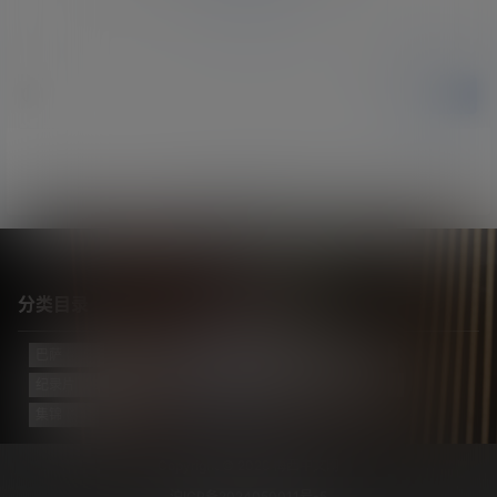
提交
暂无讨论，说说你的看法吧
分类目录
巴萨
(421)
巴黎
(74)
拔网线翻译组
(102)
新闻
(3124)
纪录片
(23)
视频
(773)
迈阿密国际
(114)
阿根廷
(138)
集锦
(34)
Copyright © 2026
梅西中文网
沪ICP备2024050011号-5