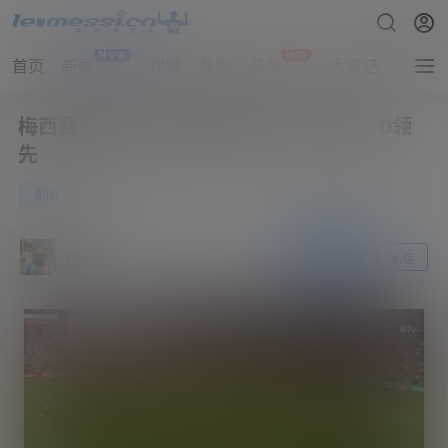
New
Hot
首页
新闻
视频
数据
录像
大事记
拔网线
梅西赛季首助！塞戈维亚破门，迈阿密2-0领
先
0
新闻
5月3日
阿根廷
关注
私信