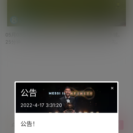
05月03日讯 美职联第11轮，迈阿密国际对阵奥兰多城。
25分钟， 梅西助攻，塞戈维亚破门，迈阿密2-0领先。
×
公告
2022-4-17 3:31:20
公告！
点点赞赏，手留余香
给TA打赏