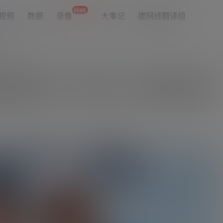
Hot
视频
数据
录像
大事记
拔网线翻译组
址导航
持阿根廷车手！科拉平托：感激他的到来