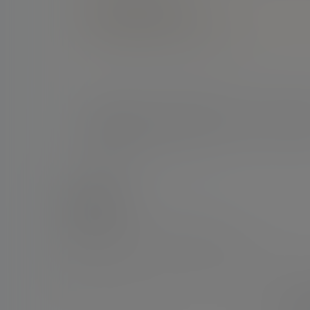
点点赞赏，手留余香
还没有人赞赏，快来当第一个赞赏的人吧！
新闻
欣喜若狂！看到梅西笑着打招呼后，现场2名女
级开心
2026-5-4 12:10:08
0 条回复
文章作者
管理员
A
M
欢迎您，新朋友，感谢参与互动！