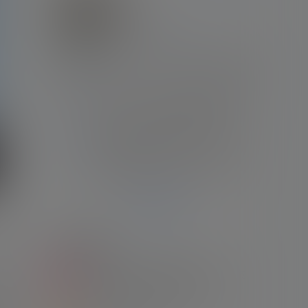
阿根廷
绝世无双
Lv7
钻石会员
文章
评论
关注
粉丝
3611
0
0
89
[文章]
前经纪人：内马尔具备一切但没能拿到金
球，因为当时队里还有梅西
[文章]
状态火热！39岁梅西今年29场25球12助，
还有70次成功过人
[文章]
蒙特雷主帅：梅西踢了20年，全世界都研
究他但没用，不会专门盯他
[文章]
无奈离家最痛苦！五年前的今天：梅西泪
别巴萨，结束21年红蓝生涯
Ta的全部动态
文章聚合
为何
1
【合集】2022卡塔尔世界杯 阿根廷队7场
比赛录像合集 英语/国语/西语
年轻
23年1月2日