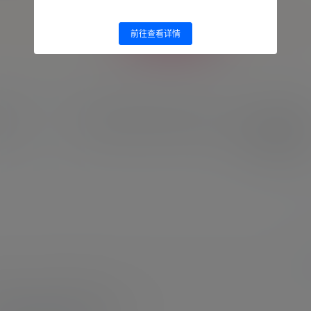
给TA打赏
共0
前往查看详情
新闻
演员超
阿根廷裔女歌手见梅西的“表情包”火了！她是F1车手
克拉平托女友
2026-5-4 14:38:55
提
确