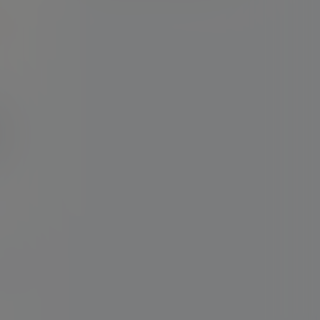
人
示标题
认修改