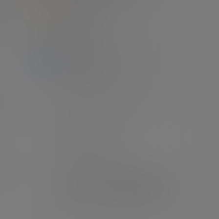
末增
2
2022世界杯决赛 阿根廷（7-5）法国 梅
西梅开二度
22年12月19日
步巩
3
本站收藏的梅西职业生涯比赛录像清单
（2022.04.18）
21年11月11日
4
Apple TV出品 梅西世界杯纪录片 （全四
的时
集）
24年2月21日
5
梅西自传电影《球神梅西》
22年1月3日
，让
6
【经典回顾】16/17赛季 西甲第33轮 皇家
马德里（2-3）巴塞罗那 梅西梅开二度
+绝杀 伯纳乌晾球衣
22年4月23日