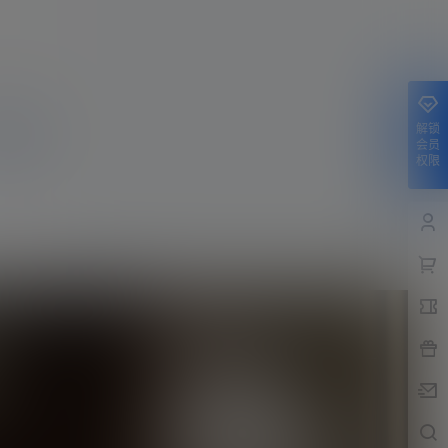
解锁
提交
会员
权限
分类目录
巴萨
(421)
巴黎
(74)
拔网线翻译组
(102)
新闻
(3139)
纪录片
(23)