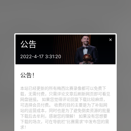
的团结。两人在一起的照片迅速走红，为科拉平托本已成功的周
，在关键时刻保持了节奏，并以出色的表现结束了大奖赛，进一
的个人和情感体验更加难忘，也使整个周末更加圆满。
×
公告
动之情，以及能够在如此特殊的场合与梅西共度时光的喜悦。
2022-4-17 3:31:20
来支持我，并享受了一天的一级方程式赛车。这是一个非常特别
。”
公告！
义，以及在赛道上的良好表现如何让这一天变得更加特别。
本站已经更新的所有梅西比赛录像都可以免费下
载，无需付费，只需评论文章后刷新网页即可看见
网盘链接。 如果您觉得评论回复下载比较麻烦，
我已经见过他一次，但再次见到我的偶像和所有阿根廷人的英雄
可选择会员付费。 收费的目的主要是为了补贴网
更加特别。”
站的运营成本，同时也是为了避免倒卖资源的批量
下载后去牟利，感谢您的理解！ 如果没有您想要
下载的场次，可在导航栏“比赛需求”中发布您的需
求！