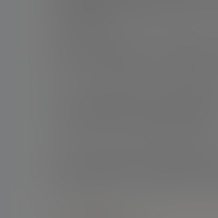
车手。这次会面象征着两代阿根廷体育偶像之间
添了特殊的意义。
在赛道上，科拉平托表现出色。他管理好了比赛
固了他在顶级赛事中的信誉。这一成绩不仅使他
赛后，科拉平托毫不掩饰他对再次见到偶像的激
他称：“我很高兴再次见到梅西，感谢他带着家人
刻。在这里再次见到他，拍几张照片，真是太棒了
科拉平托进一步表达了梅西对他和整个国家的意
他称：“我非常感激他能来。认识他是我的梦想。
我感到非常幸福。而且，取得好成绩让这一切变得