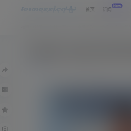
New
首页
新闻
梅西4K壁纸
进球专题
免费看球
比赛需求
网
梅西现身F1迈阿密大奖赛支
0
48
新闻
5月4日