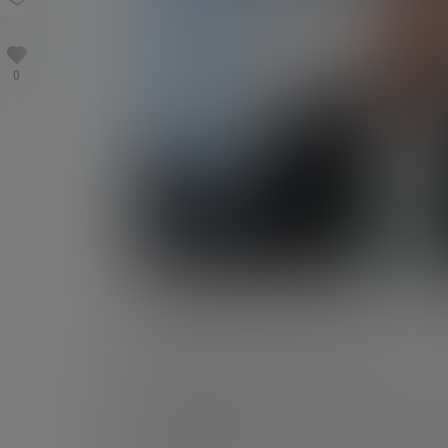
0
5月4日讯 DAZN报道，弗兰科·科拉平托在20
这位阿根廷车手在赛道上的表现稳健、成熟，进
能在车队中站稳脚跟。然而，除了比赛成绩之外
科拉平托在围场得到了梅西的特别支持。这位阿