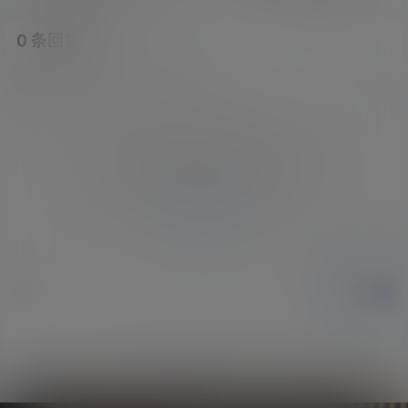
0 条回复
文章作者
管理员
A
M
欢迎您，新朋友，感谢参与互动！
确认修改
您必须登录或注册以后才能发表评论
登录
提交
暂无讨论，说说你的看法吧