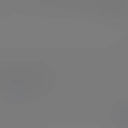
获提
格列兹曼、科克升至西甲联赛历史胜场数前十名，梅
西居榜首
2026-5-15 17:31:07
提
确
登录或注册以后才能发表评论
登录