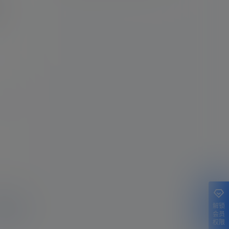
示标题
认修改
解锁
提交
会员
权限