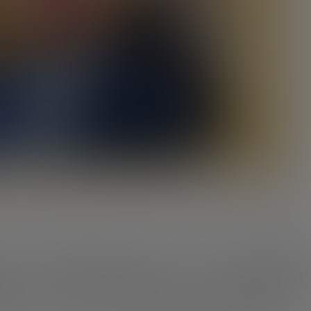
夫妇的身家已经达到11.85亿英镑，巨大的财富增长
很大程度上
倍多，去年他们的身家为5亿英镑。2018年，贝克汉姆作为投
锋、世界杯冠军得主梅西的加盟，以及占地131英亩的迈阿密自
际机场、可容纳2.67万观众的体育场，未来还将增设零售餐饮
英镑。其中，房地产投资的价值已超过他在俱乐部所持的股份。