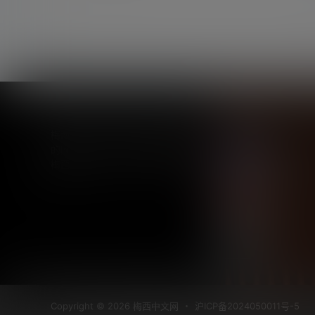
联系
梅西中文网-一个专注于分享梅西
的网站，致力于让更多球迷喜欢上
成为会员
解锁本站VIP
梅西！
微博
关注微博
B站
关注B站主页
Copyright © 2026
梅西中文网
・
沪ICP备2024050011号-5