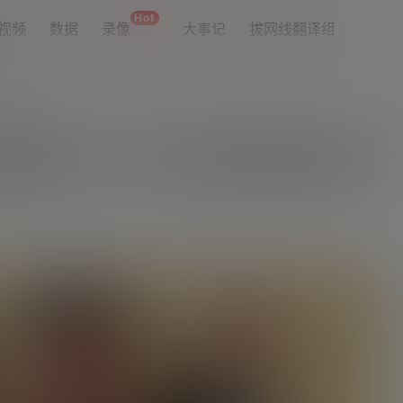
Hot
视频
数据
录像
大事记
拔网线翻译组
址导航
倍至11.85亿 所持迈阿密股份值3亿