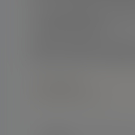
贝克汉姆夫妇在迈阿密还拥有一处价值6000万英
中心，并可俯瞰比斯坎湾的美景。该住宅位于北湾
经过全面翻修后，这处房产更显奢华。
这对夫妇在房地产领域投资巨大。除了迈阿密的住
二级保护住宅，以及在科茨沃尔德大丘地区一处价
足球场和一个户外厨房。此外，他们还拥有一艘价
点点赞赏，手留余香
还没有人赞赏，快来当第一个赞赏的人吧！
新闻