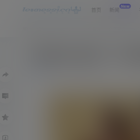
New
首页
新闻
梅西4K壁纸
进球专题
免费看球
比赛需求
网
签梅西夺冠+建球场！小贝身家翻
0
60
新闻
5月15日