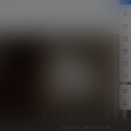
分类目录
巴萨
(421)
巴黎
(74)
拔网线翻译组
(102)
新闻
(3139)
纪录片
(23)
视频
(774)
迈阿密国际
(115)
阿根廷
(138)
集锦
(34)
查询 81 次，耗时 0.0673 秒