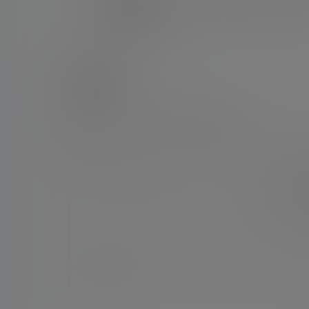
美职联全明星候选：梅西、德保罗领衔，维尔纳
名，无孙兴慜
2026-5-15 11:43:07
0 条回复
文章作者
管理员
A
M
欢迎您，新朋友，感谢参与互动！
您必须