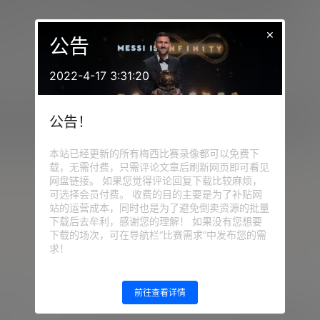
镑的房产，这座占地14270平方英尺的庄园配有九间卧室、一处
×
公告
道的一个私密高档社区，马特·达蒙和詹妮弗·洛佩兹也曾在此居
2022-4-17 3:31:20
宅，贝克汉姆的资产组合还包括他们在荷兰公园价值5000万英
公告！
值2000万英镑的庄园，那里自带游泳池、湖泊、蜂箱、一座全
值2000万英镑的游艇“七号”，在本文撰写之时正停泊在伊比沙
本站已经更新的所有梅西比赛录像都可以免费下
载，无需付费，只需评论文章后刷新网页即可看见
网盘链接。 如果您觉得评论回复下载比较麻烦，
可选择会员付费。 收费的目的主要是为了补贴网
站的运营成本，同时也是为了避免倒卖资源的批量
给TA打赏
共0
下载后去牟利，感谢您的理解！ 如果没有您想要
下载的场次，可在导航栏“比赛需求”中发布您的需
求！
前往查看详情
新闻