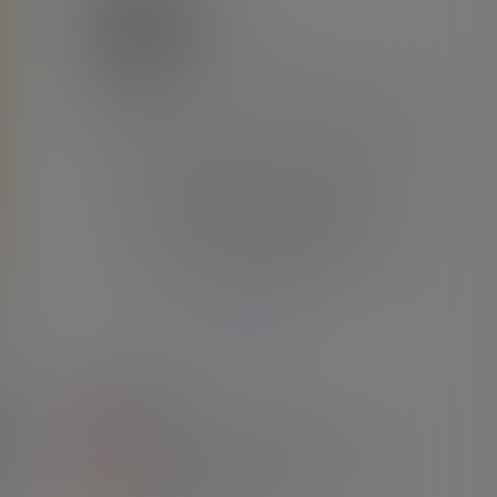
阿根廷
绝世无双
Lv7
钻石会员
文章
评论
关注
粉丝
3616
0
0
89
[文章]
梅西母队纽维尔老男孩官方：怀着深沉的
悲痛与哀伤告别豪尔赫
[文章]
梅西儿时球队悼念豪尔赫：谢谢豪尔赫成
为我们历史的一部分，安息
[文章]
奥莱报：世界杯期间梅西甚至考虑去探望
父亲 豪尔赫病情始终危重
[文章]
阿根廷媒体：梅西父亲豪尔赫去世，享年
68岁
要归
Ta的全部动态
文章聚合
资者
由公
1
【合集】2022卡塔尔世界杯 阿根廷队7场
比赛录像合集 英语/国语/西语
场所
23年1月2日