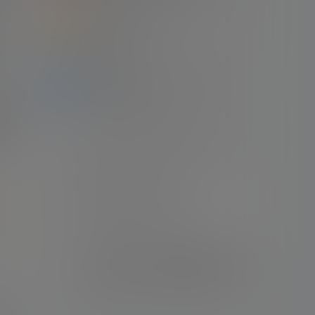
2
2022世界杯决赛 阿根廷（7-5）法国 梅
水疗
西梅开二度
住。
22年12月19日
3
本站收藏的梅西职业生涯比赛录像清单
（2022.04.18）
镑的
21年11月11日
尺寸
岛。
4
Apple TV出品 梅西世界杯纪录片 （全四
集）
24年2月21日
5
梅西自传电影《球神梅西》
人
22年1月3日
6
【经典回顾】16/17赛季 西甲第33轮 皇家
马德里（2-3）巴塞罗那 梅西梅开二度
+绝杀 伯纳乌晾球衣
22年4月23日