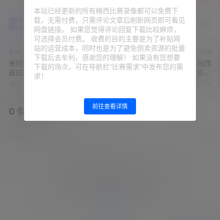
本站已经更新的所有梅西比赛录像都可以免费下
载，无需付费，只需评论文章后刷新网页即可看见
0
0
海报分享
收藏
举报
网盘链接。 如果您觉得评论回复下载比较麻烦，
可选择会员付费。 收费的目的主要是为了补贴网
站的运营成本，同时也是为了避免倒卖资源的批量
新闻
新闻
下载后去牟利，感谢您的理解！ 如果没有您想要
米特里策大爆发获赞“梅西” 重
德转列球员冠军数量榜：梅西
下载的场次，可在导航栏“比赛需求”中发布您的需
返国家队之路被堵死
45冠居首，C罗34冠排名第13
求！
位
2026-5-21 9:47:38
2026-5-22 6:31:54
前往查看详情
0 条回复
文章作者
管理员
A
M
欢迎您，新朋友，感谢参与互动！
确认修改
您必须登录或注册以后才能发表评论
登录