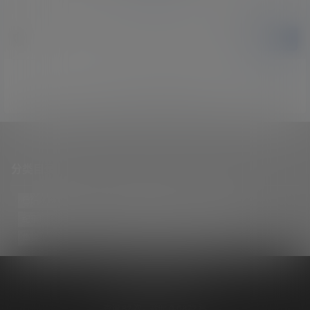
提交
暂无讨论，说说你的看法吧
分类目录
巴萨
(421)
巴黎
(74)
拔网线翻译组
(102)
新闻
(3124)
纪录片
(23)
视频
(773)
迈阿密国际
(114)
阿根廷
(138)
集锦
(34)
Copyright © 2026
梅西中文网
沪ICP备2024050011号-5
查询 82 次，耗时 0.0872 秒