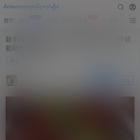
New
Hot
首页
新闻
视频
数据
录像
大事记
拔网线
联手梅西！罗马诺：迈阿密国际相信世界杯前
能敲定卡塞米罗
0
新闻
5月21日
阿根廷
关注
私信