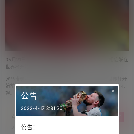
05月21日讯 据知名记者罗马诺报道，迈阿密国际相信能在
世界杯开始前敲定卡塞米罗的签约。
罗马诺表示：“迈阿密国际方面乐观认为，能够在世界杯开
始前敲定卡塞米罗的签约。各方均对这笔转会完成保持乐
×
观。”
公告
2022-4-17 3:31:20
点点赞赏，手留余香
给TA打赏
公告！
还没有人赞赏，快来当第一个赞赏的人吧！