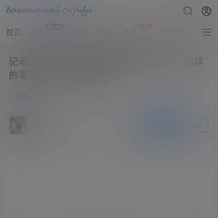
New
Hot
首页
新闻
视频
数据
录像
大事记
拔网线
记者：我不会过于恐慌梅西的受伤情况，同样
的事情2022年也发生过
0
新闻
5月25日
阿根廷
关注
私信