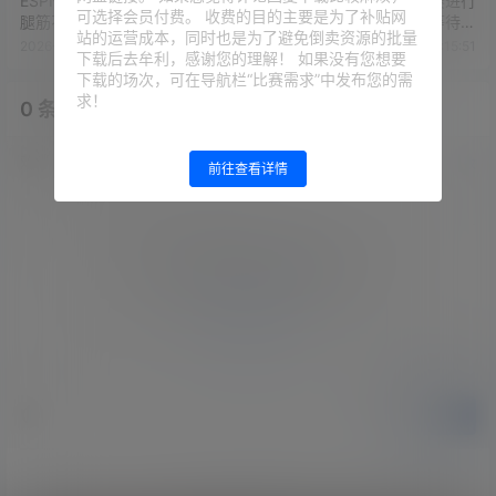
ESPN：梅西比赛中感觉自己
梅西被换下前镜头：比赛进行
可选择会员付费。 收费的目的主要是为了补贴网
腿筋不适，随即返回了更衣室
时梅西慢慢走到场边，等待死
站的运营成本，同时也是为了避免倒卖资源的批量
球后换人
2026-5-25 10:07:17
2026-5-25 10:15:51
下载后去牟利，感谢您的理解！ 如果没有您想要
下载的场次，可在导航栏“比赛需求”中发布您的需
求！
0 条回复
文章作者
管理员
A
M
欢迎您，新朋友，感谢参与互动！
确认修改
前往查看详情
您必须登录或注册以后才能发表评论
登录
提交
暂无讨论，说说你的看法吧