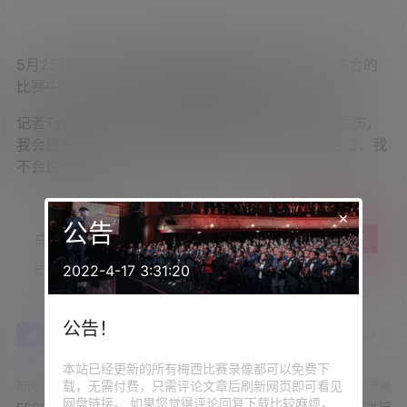
5月25日讯 在本轮美职联迈阿密国际6-4击败费城联合的
比赛中，
梅西在第73分钟疑似因伤被换下场。
记者
Taylor Twellman在社媒发文写道：“如果梅西受伤，
我会感到震惊。考虑到同样的情况在2022年也发生过，我
不会过于恐慌。”
×
公告
点点赞赏，手留余香
给TA打赏
2022-4-17 3:31:20
还没有人赞赏，快来当第一个赞赏的人吧！
公告！
0
0
海报分享
收藏
举报
本站已经更新的所有梅西比赛录像都可以免费下
载，无需付费，只需评论文章后刷新网页即可看见
新闻
新闻
网盘链接。 如果您觉得评论回复下载比较麻烦，