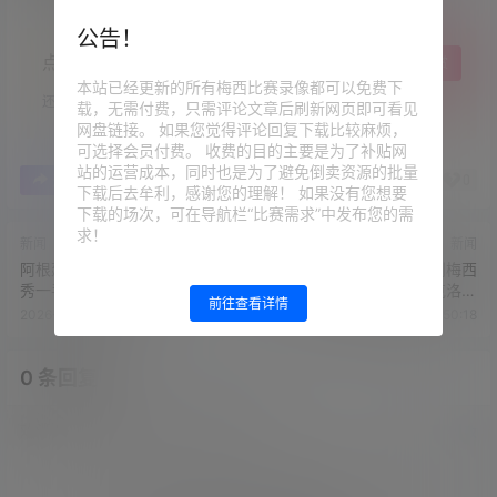
公告！
点点赞赏，手留余香
给TA打赏
本站已经更新的所有梅西比赛录像都可以免费下
还没有人赞赏，快来当第一个赞赏的人吧！
载，无需付费，只需评论文章后刷新网页即可看见
网盘链接。 如果您觉得评论回复下载比较麻烦，
可选择会员付费。 收费的目的主要是为了补贴网
站的运营成本，同时也是为了避免倒卖资源的批量
0
0
海报分享
收藏
举报
下载后去牟利，感谢您的理解！ 如果没有您想要
下载的场次，可在导航栏“比赛需求”中发布您的需
求！
新闻
新闻
阿根廷首次公开训练，梅西小
世界杯进球贡献榜：贝利梅西
秀一手起球+颠球
21球前二，老穆勒大罗克洛泽
前往查看详情
分列3-5
2026-6-4 9:35:18
2026-6-4 9:50:18
0 条回复
文章作者
管理员
A
M
欢迎您，新朋友，感谢参与互动！
确认修改