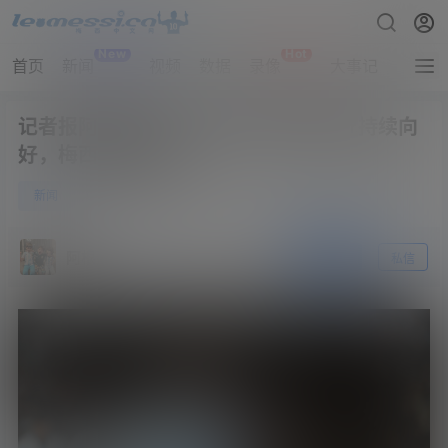
New
Hot
首页
新闻
视频
数据
录像
大事记
拔网线
记者报阿根廷伤情：伤员们的恢复情况持续向
好，梅西开始加量了
0
新闻
6月4日
阿根廷
关注
私信