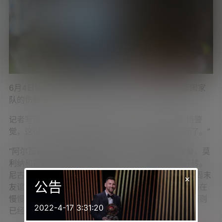
6月4日讯 记者Hernán Castillo发文，报道了阿根廷国家
队的伤病情况。
记者写道：“伤员们的恢复情况持续向好，全队都保持警
觉，这很正常，但在阿根廷队内部，大家越来越乐观了。”
“阿尔瓦雷斯明天将接受血浆治疗，以帮助他继续康复。莫
利纳和蒙铁尔仍在接受医疗和理疗，不过情况正在好转。
尼古拉斯·冈萨雷斯已经没问题了，尼科·帕斯计划在本周末
×
公告
友谊赛之后再上场测试，看看疼痛感如何。帕雷德斯仍在
慢慢恢复，大马丁很快将开始戴着夹板进行尝试，梅西则
2022-4-17 3:31:20
已经开始给自己上量了。”