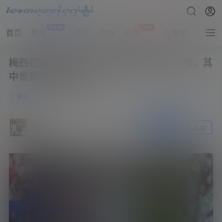
New
Hot
首页
新闻
视频
数据
录像
大事记
拔网线
梅西在国家队大赛中已经取得30球25助攻，其
中世界杯16球8助
0
新闻
6月17日
阿根廷
关注
私信