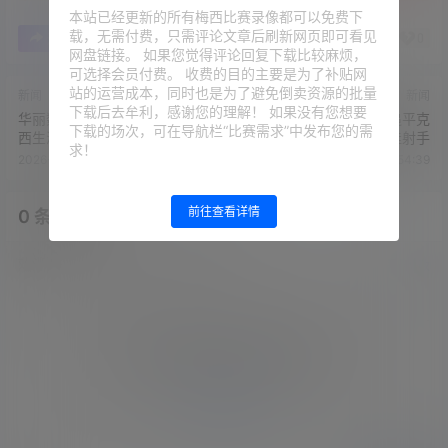
本站已经更新的所有梅西比赛录像都可以免费下
载，无需付费，只需评论文章后刷新网页即可看见
0
0
海报分享
收藏
举报
网盘链接。 如果您觉得评论回复下载比较麻烦，
可选择会员付费。 收费的目的主要是为了补贴网
站的运营成本，同时也是为了避免倒卖资源的批量
新闻
新闻
下载后去牟利，感谢您的理解！ 如果没有您想要
华丽数据！下周将满39岁的梅
梅西世界杯首帽，同时追平克
下载的场次，可在导航栏“比赛需求”中发布您的需
西生涯1157场打进914球，送
洛泽并列世界杯历史最佳射手
求！
出414助
2026-6-17 10:53:27
2026-6-17 10:54:39
前往查看详情
0 条回复
文章作者
管理员
A
M
欢迎您，新朋友，感谢参与互动！
确认修改
您必须登录或注册以后才能发表评论
登录