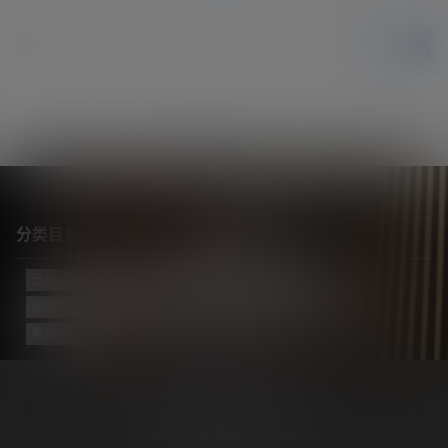
提交
暂无讨论，说说你的看法吧
分类目录
巴萨
(421)
巴黎
(74)
拔网线翻译组
(102)
新闻
(3139)
纪录片
(23)
视频
(774)
迈阿密国际
(115)
阿根廷
(138)
集锦
(34)
Copyright © 2026
梅西中文网
沪ICP备2024050011号-5
查询 82 次，耗时 0.0869 秒