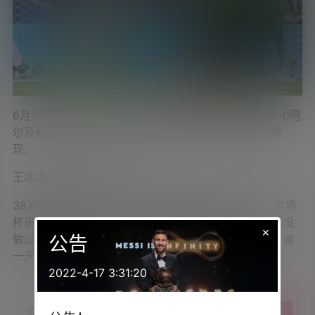
6月17日讯
世界杯小组赛首轮，梅西戴帽帮助阿根廷3-0阿
尔及利亚取得开门红，王冰冰更新微博，盛赞梅西的表
现。
王冰冰在个人微博写道：
38岁勇闯最后一届世界杯并且在首战上演帽子戏法，世界
杯进球数达到16个，这应该是独属于梅西的魅力了。从没
×
做过任何一队的球迷，今天就用阿根廷配色带着咩西，做
公告
一天限定球迷。
2022-4-17 3:31:20
点点赞赏，手留余香
给TA打赏