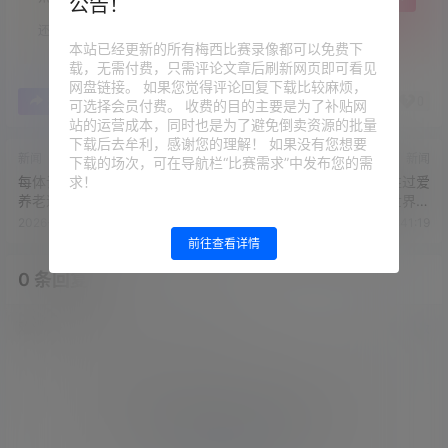
公告！
还没有人赞赏，快来当第一个赞赏的人吧！
本站已经更新的所有梅西比赛录像都可以免费下
载，无需付费，只需评论文章后刷新网页即可看见
网盘链接。 如果您觉得评论回复下载比较麻烦，
0
0
海报分享
收藏
举报
可选择会员付费。 收费的目的主要是为了补贴网
站的运营成本，同时也是为了避免倒卖资源的批量
下载后去牟利，感谢您的理解！ 如果没有您想要
新闻
新闻
下载的场次，可在导航栏“比赛需求”中发布您的需
求！
每体谈梅西：去美国踢球不是
阿根廷球迷：我爱梅西胜过爱
养老退役，他仍然充满饥饿感
我妻子 我们将再次夺得世界杯
冠军
2026-6-17 13:26:09
2026-6-17 13:41:19
前往查看详情
0 条回复
文章作者
管理员
A
M
欢迎您，新朋友，感谢参与互动！
确认修改
您必须登录或注册以后才能发表评论