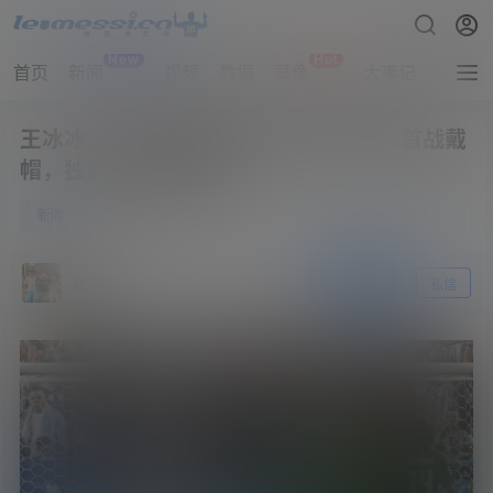
New
Hot
首页
新闻
视频
数据
录像
大事记
拔网线
王冰冰：38岁勇闯最后一届世界杯并在首战戴
帽，独属于梅西的魅力
0
新闻
6月17日
阿根廷
关注
私信