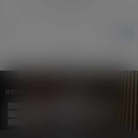
登录
提交
暂无讨论，说说你的看法吧
分类目录
巴萨
(421)
巴黎
(74)
拔网线翻译组
(102)
新闻
(3139)
纪录片
(23)
视频
(774)
迈阿密国际
(115)
阿根廷
(138)
集锦
(34)
Copyright © 2026
梅西中文网