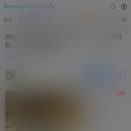
New
Hot
首页
新闻
视频
数据
录像
大事记
拔网线
梅粉！薛之谦表白梅西：你是唯一；我是脑残
粉，心愿是见到梅西
0
新闻
6月17日
阿根廷
关注
私信