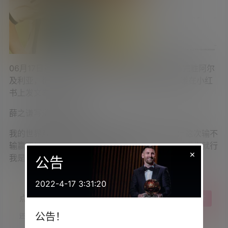
06月17日讯 今日世界杯小组赛首轮，阿根廷3-0完胜阿尔
及利亚，梅西上演帽子戏法。赛后著名歌手薛之谦在小红
书上发文表白梅西。
薛之谦写道：
你是唯一
我的世界观里有你的刚毅 我的效忠也不会停止 但这次输不
输赢不赢我是无所谓了 因为我梅啥都有了 我梅不受伤就行
×
我是脑残粉 我的心愿是见到梅西
公告
2022-4-17 3:31:20
点点赞赏，手留余香
给TA打赏
公告！
还没有人赞赏，快来当第一个赞赏的人吧！