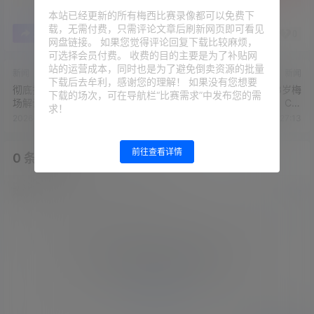
本站已经更新的所有梅西比赛录像都可以免费下
载，无需付费，只需评论文章后刷新网页即可看见
0
0
海报分享
收藏
举报
网盘链接。 如果您觉得评论回复下载比较麻烦，
可选择会员付费。 收费的目的主要是为了补贴网
站的运营成本，同时也是为了避免倒卖资源的批量
新闻
新闻
下载后去牟利，感谢您的理解！ 如果没有您想要
彻底折服！特维斯和阿圭罗现
41岁戴帽？德转晒榜：38岁梅
下载的场次，可在导航栏“比赛需求”中发布您的需
场解说梅西戴帽，站起身向其
西破C罗最年长戴帽纪录，C罗
求！
鞠躬致敬
能否夺回
2026-6-17 18:19:35
2026-6-17 18:27:13
前往查看详情
0 条回复
文章作者
管理员
A
M
欢迎您，新朋友，感谢参与互动！
确认修改
您必须登录或注册以后才能发表评论
登录