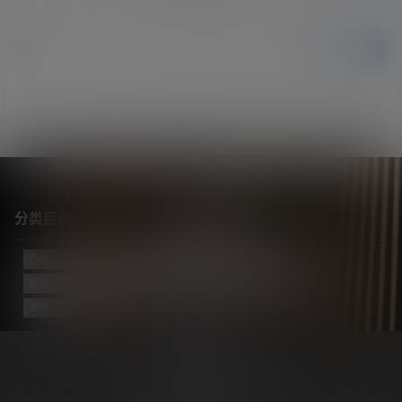
提交
暂无讨论，说说你的看法吧
分类目录
巴萨
(421)
巴黎
(74)
拔网线翻译组
(102)
新闻
(3124)
纪录片
(23)
视频
(773)
迈阿密国际
(114)
阿根廷
(138)
集锦
(34)
Copyright © 2026
梅西中文网
沪ICP备2024050011号-5
查询 81 次，耗时 0.0911 秒