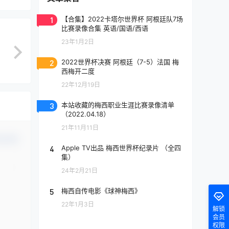
1
【合集】2022卡塔尔世界杯 阿根廷队7场
比赛录像合集 英语/国语/西语
23年1月2日
2
2022世界杯决赛 阿根廷（7-5）法国 梅
西梅开二度
22年12月19日
3
本站收藏的梅西职业生涯比赛录像清单
（2022.04.18）
21年11月11日
认修改
4
Apple TV出品 梅西世界杯纪录片 （全四
集）
24年2月21日
5
梅西自传电影《球神梅西》
22年1月3日
解锁
会员
权限