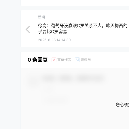
新闻
徐亮：葡萄牙没赢跟C罗关系不大，昨天梅西的
乎要比C罗容易
2026-6-18 14:14:30
0 条回复
文章作者
管理员
A
M
欢迎您，新朋友，感谢参与互动！
您必须