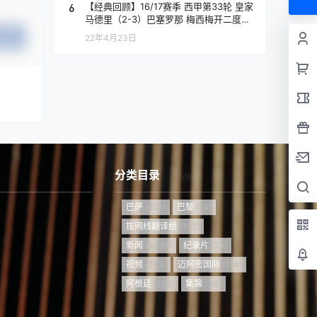
6
【经典回顾】16/17赛季 西甲第33轮 皇家
马德里（2-3）巴塞罗那 梅西梅开二度
+绝杀 伯纳乌晾球衣
22年4月23日
提交
分类目录
巴萨
(421)
巴黎
(74)
拔网线翻译组
(102)
新闻
(3097)
纪录片
(23)
视频
(773)
迈阿密国际
(114)
阿根廷
(138)
集锦
(34)