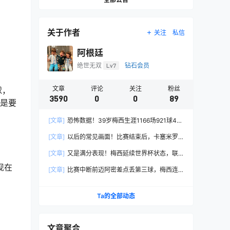
关于作者
关注
私信
阿根廷
绝世无双
Lv7
钻石会员
文章
评论
关注
粉丝
球，
3590
0
0
89
我是要
[文章]
恐怖数据！39岁梅西生涯1166场921球419
助，制造1340粒进球！
[文章]
以后的常见画面！比赛结束后，卡塞米罗
与梅西拥抱
[文章]
又是满分表现！梅西延续世界杯状态，联
盟杯首战2球1助评分10分！
现在
[文章]
比赛中断前迈阿密差点丢第三球，梅西连
连摊手表情不悦念念有词
Ta的全部动态
文章聚合