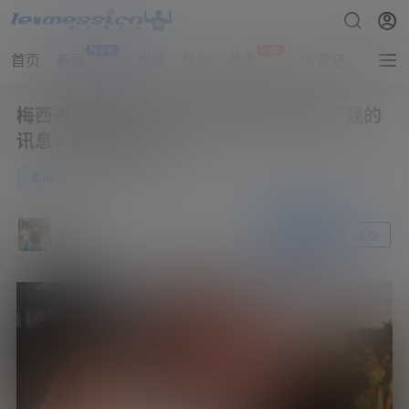
New
Hot
首页
新闻
视频
数据
录像
大事记
拔网线
梅西进球落泪？记者：梅西母亲赛后回了我的
讯息，说很享受比赛
0
新闻
6月18日
阿根廷
关注
私信