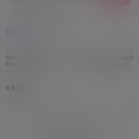
还没有人赞赏，快来当第一个赞赏的人吧！
0
0
海报分享
收藏
举报
新闻
新闻
佩里西奇在四届世界杯中送出
梅西带头！FIFA官方晒本届球
助攻，是梅西之外唯一做到的
星朗读名字合集，你都念对了
球员
吗？
2026-6-18 20:00:56
2026-6-18 21:10:23
0 条回复
文章作者
管理员
A
M
欢迎您，新朋友，感谢参与互动！
确认修改
您必须登录或注册以后才能发表评论