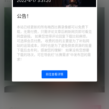
2022-4-17 3:31:20
公告！
本站已经更新的所有梅西比赛录像都可以免费下
载，无需付费，只需评论文章后刷新网页即可看见
网盘链接。 如果您觉得评论回复下载比较麻烦，
可选择会员付费。 收费的目的主要是为了补贴网
站的运营成本，同时也是为了避免倒卖资源的批量
下载后去牟利，感谢您的理解！ 如果没有您想要
下载的场次，可在导航栏“比赛需求”中发布您的需
求！
前往查看详情
点点赞赏，手留余香
给TA打赏