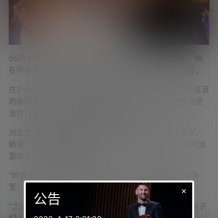
06月18日讯 阿根廷记者玛丽安娜·布雷在节目中透露，她
在阿根廷本轮赛后联系了梅西的母亲，并且得到了回复。
在3-0击败阿尔及利亚的比赛中，梅西在打进第一球后落泪
的画面引起广泛关注，赛后有消息称梅西的父亲患癌接受
治疗，但该消息还未得到确切证实。
对此记者透露，梅西的母亲并没有透露丈夫的健康情况，
她说：“我昨天确实和她聊过，我发了条信息，因为当时太
激动了，就给她发信息了。
“她很快就回复了，我很惊讶，因为她当时可能还在球场
里。她说‘不，亲爱的’，她们非常激动，正在享受比赛。
×
公告
“之后我们还聊了一会儿我的家庭，因为她很喜欢我的孩子
们，我们一直相处得很融洽。”