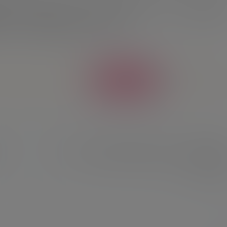
拿到诺伊尔的球衣就好了，结果赛后我们聊了几句，他真的把球
了，对我来说已经圆满，足够了！”
给TA打赏
共0
新闻
和
太热了！训练中梅西光膀子捋起球裤，恩佐坐在草皮
上看着
2026-6-21 13:21:53
提