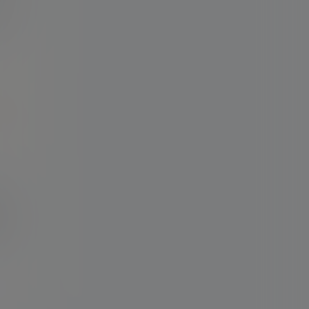
衣送
人
示标题