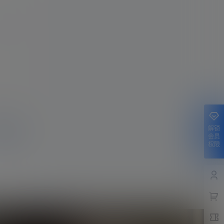
认修改
解锁
提交
会员
权限