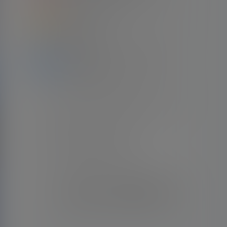
2
2022世界杯决赛 阿根廷（7-5）法国 梅
西梅开二度
22年12月19日
3
本站收藏的梅西职业生涯比赛录像清单
（2022.04.18）
21年11月11日
4
Apple TV出品 梅西世界杯纪录片 （全四
集）
24年2月21日
5
梅西自传电影《球神梅西》
22年1月3日
6
【经典回顾】16/17赛季 西甲第33轮 皇家
马德里（2-3）巴塞罗那 梅西梅开二度
+绝杀 伯纳乌晾球衣
22年4月23日