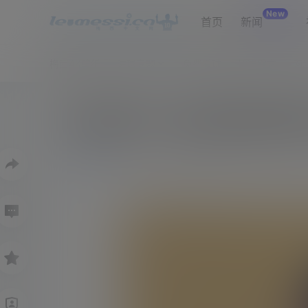
New
首页
新闻
梅西4K壁纸
进球专题
免费看球
比赛需求
网
库拉索门将：我集齐梅西和诺
0
37
新闻
6月21日