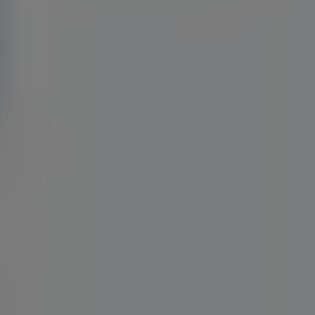
最佳球
膺全
最伟