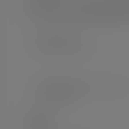
其实参加世界杯之前我就在想，要是首场比赛能
给了我。现在好了，诺伊尔和梅西的球衣我都集齐
点点赞赏，手留余香
还没有人赞赏，快来当第一个赞赏的人吧！
新闻
肯佩斯：1978年的我无法与1986年的马拉多纳
2022年的梅西相比
2026-6-21 11:22:03
0 条回复
文章作者
管理员
A
M