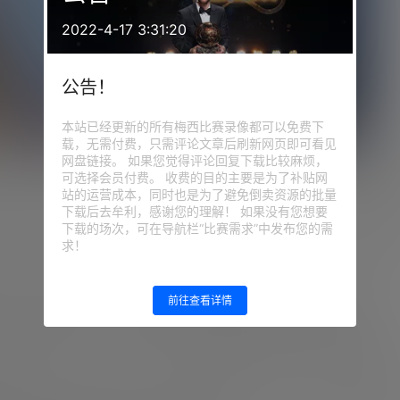
2022-4-17 3:31:20
公告！
本站已经更新的所有梅西比赛录像都可以免费下
载，无需付费，只需评论文章后刷新网页即可看见
网盘链接。 如果您觉得评论回复下载比较麻烦，
-0战平厄瓜多尔，库拉索门将鲁姆此役做出15次扑救，当选全场
可选择会员付费。 收费的目的主要是为了补贴网
站的运营成本，同时也是为了避免倒卖资源的批量
下载后去牟利，感谢您的理解！ 如果没有您想要
下载的场次，可在导航栏“比赛需求”中发布您的需
在这座球场大放异彩，此前你已经拿到了梅西的球衣，现在又荣
求！
前往查看详情
赛后他还要了我的球衣，那绝对是我职业生涯中的美好时刻。
衣我谁也不给了，必须自己珍藏。简直难以置信，梅西可是史上