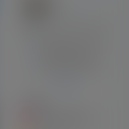
阿根廷
绝世无双
Lv7
钻石会员
文章
评论
关注
粉丝
3598
0
0
89
[文章]
阿媒：梅西给出明确答复，长子蒂亚戈暂
时不会前往拉玛西亚青训
[文章]
迈阿密主帅谈梅西凌空弹射破门：踢过球
的都知道，这时射门有多难
[文章]
这一幕有些梦幻！梅西破门后卡塞米罗大
笑拥抱，德保罗紧跟梅西
[文章]
迈阿密主帅盛赞梅西：如果我们在谈论绘
画，他就是毕加索🎨
Ta的全部动态
文章聚合
1
【合集】2022卡塔尔世界杯 阿根廷队7场
比赛录像合集 英语/国语/西语
23年1月2日