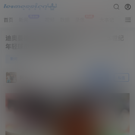
New
Hot
首页
新闻
视频
数据
录像
大事记
拔网线
迪奥曼德前两场世界杯完成8次过人，本世纪
年轻球员中仅次于梅西
0
新闻
6月21日
阿根廷
关注
私信