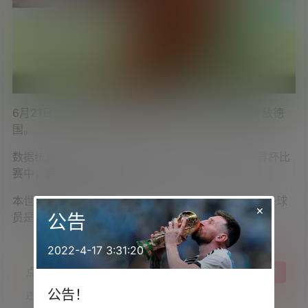
6月21日讯
世界杯小组赛
E
组第
2
轮，科特迪瓦
1-2
不敌德
国。
数据统计显示，扬·迪奥曼德在自己出战的前两场世界杯比
赛中，完成了
8
次过人。
本世纪唯一在前两场世界杯比赛中比他过人更多的年轻球
×
员是梅西。
公告
2022-4-17 3:31:20
点点赞赏，手留余香
给TA打赏
公告！
还没有人赞赏，快来当第一个赞赏的人吧！