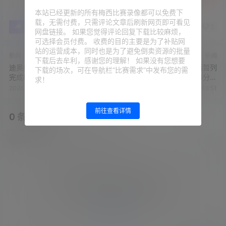
本站已经更新的所有梅西比赛录像都可以免费下
载，无需付费，只需评论文章后刷新网页即可看见
0
0
海报分享
收藏
举报
网盘链接。 如果您觉得评论回复下载比较麻烦，
可选择会员付费。 收费的目的主要是为了补贴网
站的运营成本，同时也是为了避免倒卖资源的批量
新闻
新闻
下载后去牟利，感谢您的理解！ 如果没有您想要
迪奥曼德前两场世界杯比赛已
超级替补！翁达夫超梅西暂列
下载的场次，可在导航栏“比赛需求”中发布您的需
完成8次过人，本世纪仅次于
进攻榜第一，两轮出战56分钟
求！
梅西
3球2助
2026-6-21 16:32:54
2026-6-21 16:48:51
前往查看详情
0 条回复
文章作者
管理员
A
M
欢迎您，新朋友，感谢参与互动！
确认修改
您必须登录或注册以后才能发表评论
登录