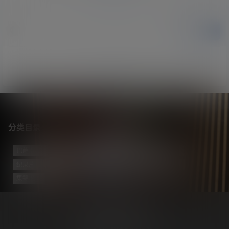
提交
暂无讨论，说说你的看法吧
分类目录
巴萨
(421)
巴黎
(74)
拔网线翻译组
(102)
新闻
(3139)
纪录片
(23)
视频
(774)
迈阿密国际
(115)
阿根廷
(138)
集锦
(34)
Copyright © 2026
梅西中文网
沪ICP备2024050011号-5