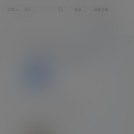
文章
登录
快速注册
投稿
嗨！朋友
所有的伟大，都源于一个勇敢的开始
登录
公告：
公告！
全部公告
关于作者
关注
私信