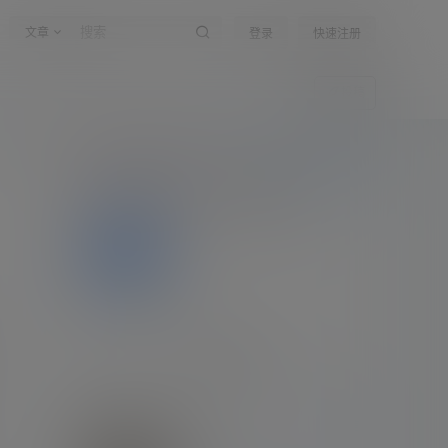
文章
登录
快速注册
投稿
嗨！朋友
所有的伟大，都源于一个勇敢的开始
登录
公告：
公告！
全部公告
关于作者
关注
私信