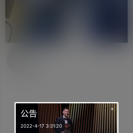
×
公告
2022-4-17 3:31:20