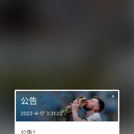
×
公告
2022-4-17 3:31:20
公告！