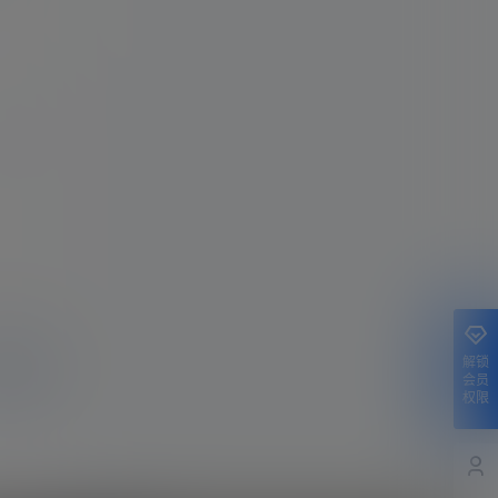
示标题
认修改
解锁
提交
会员
权限