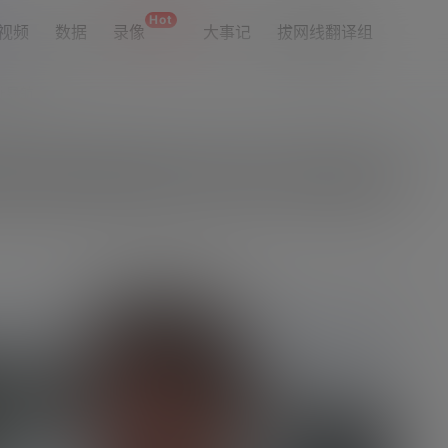
Hot
视频
数据
录像
大事记
拔网线翻译组
址导航
是关键 梅西的真正价值在于激励队友