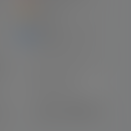
2
2022世界杯决赛 阿根廷（7-5）法国 梅
西梅开二度
仅仅
22年12月19日
3
本站收藏的梅西职业生涯比赛录像清单
（2022.04.18）
个人
21年11月11日
4
Apple TV出品 梅西世界杯纪录片 （全四
17
集）
们感
24年2月21日
5
梅西自传电影《球神梅西》
了一
22年1月3日
6
【经典回顾】16/17赛季 西甲第33轮 皇家
是用
马德里（2-3）巴塞罗那 梅西梅开二度
+绝杀 伯纳乌晾球衣
22年4月23日