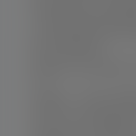
是整个团队的合作赢得了冠军。这个团队的表现依
对于肯佩斯来说，梅西的影响远远超出了进球和助
在于担任队长或说最多的话，真正的领袖是在关键
他还指出，尽管梅西依然是国家队的核心人物，但
都必须在自己的位置上承担责任。”
肯佩斯回忆起自己22岁时举起世界杯的情景，并将
岁。对许多人来说，39岁是一个沉重的负担。但
到快乐。”
谈到斯卡洛尼的工作，肯佩斯赞扬了这位教练的管
些非常重要的东西，一个伟大的团队。我没有看到
在被问及与1978年世界杯冠军教练梅诺蒂的相
简洁的语言让大家明白，并让所有人都朝着同一个