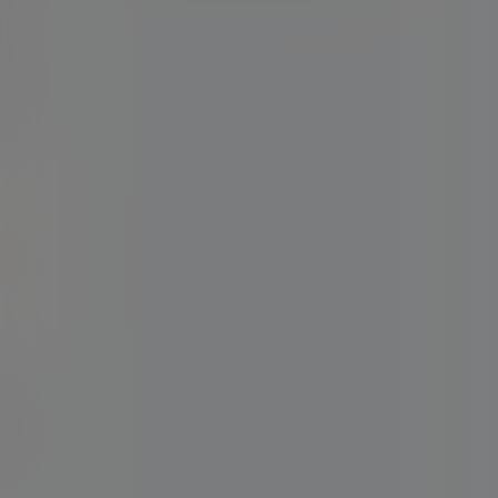
个非
伯那
人