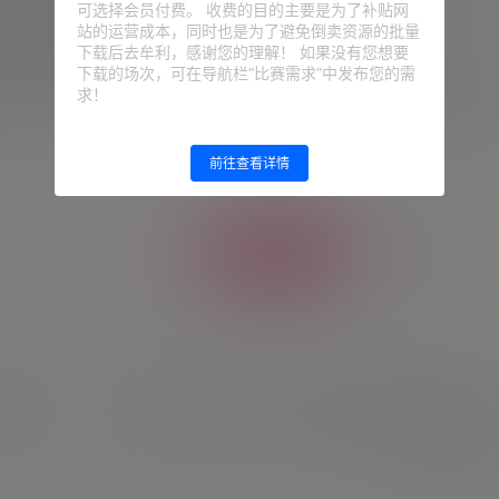
可选择会员付费。 收费的目的主要是为了补贴网
要过于乐观，并提到了最近的历史教训。“国家队已经达到了一
站的运营成本，同时也是为了避免倒卖资源的批量
他任何比赛都不同。”他警告说。
下载后去牟利，感谢您的理解！ 如果没有您想要
下载的场次，可在导航栏“比赛需求”中发布您的需
求！
的情况。“如果阿根廷队过于放松，可能会再次发生对阵沙特阿拉
前往查看详情
给TA打赏
共0
新闻
旦可能
TYC谈“梅西依赖症”：阿根廷曾在梅西缺席情况下4-1
击败巴西
2026-6-24 10:42:19