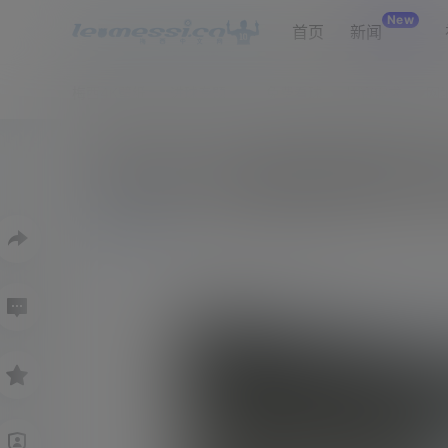
New
首页
新闻
梅西4K壁纸
进球专题
免费看球
比赛需求
网
肯佩斯：梅西固然重要但团队
0
33
新闻
6月24日