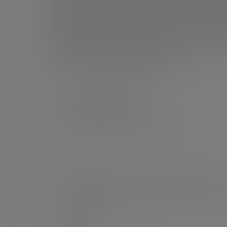
尽管国家队目前状态良好，肯佩斯还是提醒大家不
常重要的成熟阶段，但不能掉以轻心。世界杯与其
他还特别提到了2022年卡塔尔世界杯首场比赛
样的情况。过度自信可能是危险的。”
点点赞赏，手留余香
还没有人赞赏，快来当第一个赞赏的人吧！
新闻
已经锁定小组第1！记者：梅西主动请战，对约
踢45分钟
2026-6-24 10:20:39