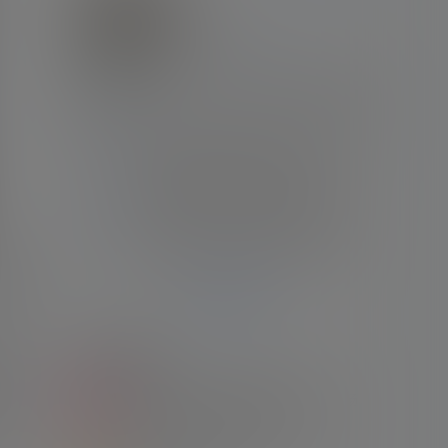
阿根廷
绝世无双
Lv7
钻石会员
文章
评论
关注
粉丝
3629
0
0
89
[文章]
巴黎官方：在此艰难的时刻，向梅西、他
的家人和亲友表示全力支持
[文章]
龙赛罗悼念豪尔赫·梅西：不应有人如此年
轻就离开这个世界
[文章]
阿足协官方：本周末所有足球赛事赛前，
为梅西父亲默哀一分钟
[文章]
巴萨官方哀悼梅西父亲：代表所有巴萨球
78
迷向梅西一家表示慰问
塔尔
Ta的全部动态
文章聚合
夺冠
。”
1
【合集】2022卡塔尔世界杯 阿根廷队7场
比赛录像合集 英语/国语/西语
军，
23年1月2日