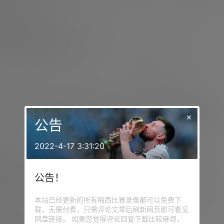
然非常出色。”
攻，他的真正价值在于激励队友的能力。他解释道：“领导力不
时刻能够感染队友的人。”
成功取决于每个人的责任感。“梅西是这支国家队的主角，但每
其与现在39岁的梅西进行了对比。“梅西比我当年夺冠时大了近
×
他与众不同，他一直懂得如何管理自己，当他出现时，总能让人
公告
2022-4-17 3:31:20
理能力。“信任、沟通方式和亲近感都非常重要。斯卡洛尼建立
任何害群之马，这是维持如此长时间的成功的关键。”
公告！
似之处时，肯佩斯认为两人在传达理念的方式上有共同点。“重要的
本站已经更新的所有梅西比赛录像都可以免费下
目标努力。”他总结道。
载，无需付费，只需评论文章后刷新网页即可看见
网盘链接。 如果您觉得评论回复下载比较麻烦，