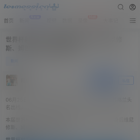
New
Hot
首页
新闻
视频
数据
录像
大事记
拔网线
世界杯射手榜：梅西5球居首，身后维尼修
斯、姆巴佩、哈兰德各4球
0
新闻
6月25日
阿根廷
关注
私信
06月25日讯 美加墨世界杯C组第三轮，巴西3-0苏格兰头
名出线。
本届世界杯射手榜再次迎来更新，梅西5球居首，身后维尼
修斯、姆巴佩、哈兰德各四球。
世界杯射手榜↓