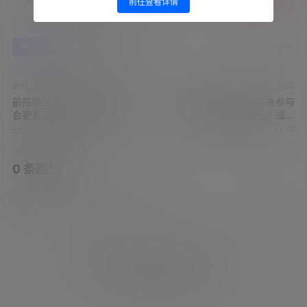
前往查看详情
0
0
海报分享
收藏
举报
新闻
新闻
前热那亚主席：意大利队成绩
维尼修斯世界杯首秀以来参与
会更差 梅西转会费5万时我错
8粒进球，仅少于梅西、姆巴
过了他
佩
2026-6-25 7:49:42
2026-6-25 8:41:59
0 条回复
文章作者
管理员
A
M
欢迎您，新朋友，感谢参与互动！
确认修改
您必须登录或注册以后才能发表评论
登录