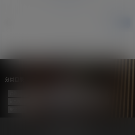
提交
暂无讨论，说说你的看法吧
分类目录
巴萨
(421)
巴黎
(74)
拔网线翻译组
(102)
新闻
(3139)
纪录片
(23)
视频
(774)
迈阿密国际
(115)
阿根廷
(138)
集锦
(34)
Copyright © 2026
梅西中文网
沪ICP备2024050011号-5