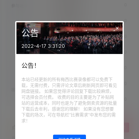
×
公告
2022-4-17 3:31:20
公告！
本站已经更新的所有梅西比赛录像都可以免费下
载，无需付费，只需评论文章后刷新网页即可看见
网盘链接。 如果您觉得评论回复下载比较麻烦，
可选择会员付费。 收费的目的主要是为了补贴网
站的运营成本，同时也是为了避免倒卖资源的批量
下载后去牟利，感谢您的理解！ 如果没有您想要
下载的场次，可在导航栏“比赛需求”中发布您的需
求！
点点赞赏，手留余香
给TA打赏
还没有人赞赏，快来当第一个赞赏的人吧！