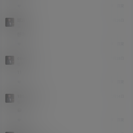
举报
回复
0
0
球迷
1月26日
三十小将
Lv2
感谢
举报
回复
0
0
courage
1月28日
纸巾签约
Lv1
11
举报
回复
0
0
18537013181
2月14日
纸巾签约
Lv1
😁
举报
回复
0
0