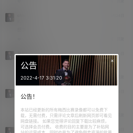
举报
回复
0
0
chh
6月24日
纸巾签约
Lv1
感谢
举报
回复
0
0
马黛茶天下第一
6月30日
×
纸巾签约
Lv1
公告
感谢
2022-4-17 3:31:20
举报
回复
0
0
pp
7月4日
公告！
纸巾签约
Lv1
！
本站已经更新的所有梅西比赛录像都可以免费下
载，无需付费，只需评论文章后刷新网页即可看见
举报
回复
0
0
网盘链接。 如果您觉得评论回复下载比较麻烦，
可选择会员付费。 收费的目的主要是为了补贴网
暮山
7月8日
站的运营成本，同时也是为了避免倒卖资源的批量