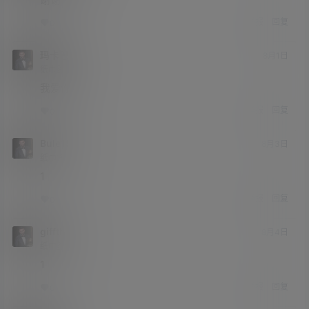
举报
回复
0
0
玛卡巴卡
8月1日
纸巾签约
Lv1
我爱你
举报
回复
0
0
Bule19
8月3日
纸巾签约
Lv1
1
举报
回复
0
0
giffth
8月4日
纸巾签约
Lv1
1
举报
回复
0
0