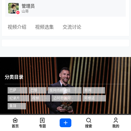
管理员
山哥
视频介绍
视频选集
交流讨论
分类目录
巴萨
(421)
巴黎
(74)
拔网线翻译组
(102)
新闻
(3139)
纪录片
(23)
视频
(774)
迈阿密国际
(115)
阿根廷
(138)
集锦
(34)
Copyright © 2026
梅西中文网
首页
专题
搜索
我的
沪ICP备2024050011号-5